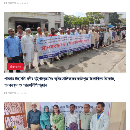
পাবনার বিশিষ্ট ব্যবসায়ী ও শিক্ষাবিদ ইদ্রিস আলী বিশ্বাস আর নেই
অক্টোবর ২৫, ২০২৫
জীবনযাপন
পাবনায় ইছামতি নদীর দুইপাড়ের বৈধ ভূমির মালিকদের ক্ষতিপূরণের দাবিতে বিক্ষোভ,
মানববন্ধন ও স্মারকলিপি প্রদান
অক্টোবর ৬, ২০২৫