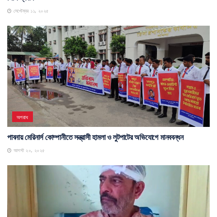
পাবনার ইছামতি নদী পাড়ের বৈধ বসতিদের ক্ষতিপূরণের দাবিতে বিক্ষোভ মিছিল ও স্মারক
লিপি প্রদান
সেপ্টেম্বর ১১, ২০২৫
অপরাধ
পাবনায় মেরিনার্স কোম্পানীতে সন্ত্রাসী হামলা ও লুটপাটের অভিযোগে মানববন্ধন
আগস্ট ২০, ২০২৫