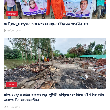
চাটমোহর
সব দ্বিধা-দ্বন্দ্ব ভুলে দেশনায়ক তারেক রহমানের সিদ্ধান্ত মেনে নিন: রুমা
জুলাই ৩, ২০২৫
অপরাধ
ভাঙ্গুড়ায় হত্যায় জড়িত সন্দেহে ভাঙচুর, লুটপাট, অগ্নিসংযোগে নিঃস্ব ৭টি পরিবার; খোলা
আকাশের নিচে মানবেতর জীবন
জুন ২৫, ২০২৫