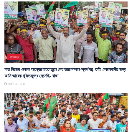
চাটমোহর
যারা নিজের এলাকা অন্যের হাতে তুলে দেয় তারা দালাল-স্বার্থপর, তাই এলাকাবাসীর জন্য
আমি আরেক মুক্তিযুদ্ধে নেমেছি- রাজা
জুলাই ১১, ২০২৫