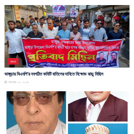
পাবনা
ভাঙ্গুড়ায় বিএনপি’র নবগঠিত কমিটি বাতিলের দাবিতে বিক্ষোভ ঝাড়ু মিছিল
নভেম্বর ১৮, ২০২৪