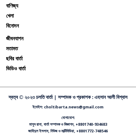
বাণিজ্য
খেলা
বিনোদন
জীবনযাপন
মতামত
ছবির বার্তা
ভিডিও বার্তা
স্বত্ব © ২০২৩ চলতি বার্তা |
সম্পাদক ও প্রকাশক : এহসান আলী বিশ্বাস
ইমেইল: choltibarta.news@gmail.com
যোগাযোগ:
মাসুদ রানা, বার্তা সম্পাদক ও বিজ্ঞাপন, +8801740-934683
জাহিদুল ইসলাম, নিউজ ও মাল্টিমিডিয়া, +8801772-748546