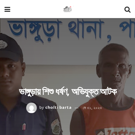
ভাঙ্গুড়ায় শিশু ধর্ষণ, অভিযুক্ত আটক
by
cholti barta
মে ৩১, ২০২৩