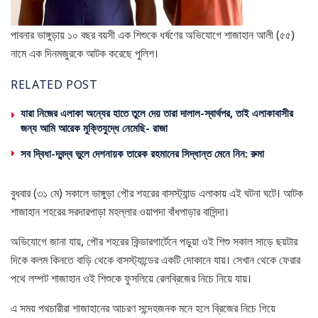
পাবনার ভাঙ্গুড়ায় ১০ বছর বয়সী এক শিশুকে ধর্ষণের অভিযোগে শাজাহান আলী (৫৫)
নামে এক দিনমজুরকে আটক করেছে পুলিশ।
RELATED POST
যারা নিজের এলাকা অন্যের হাতে তুলে দেয় তারা দালাল-স্বার্থপর, তাই এলাকাবাসীর
জন্য আমি আরেক মুক্তিযুদ্ধে নেমেছি- রাজা
সব দ্বিধা-দ্বন্দ্ব ভুলে দেশনায়ক তারেক রহমানের সিদ্ধান্ত মেনে নিন: রুমা
বুধবার (৩১ মে) সকালে ভাঙ্গুড়া পৌর শহরের বাসস্ট্যান্ড এলাকায় এই ঘটনা ঘটে। আটক
শাজাহান শহরের সরদারপাড়া মহল্লার ওয়াপদা বাঁধপাড়ার বাসিন্দা।
অভিযোগে জানা যায়, পৌর শহরের কিন্ডারগার্টেনে পড়ুয়া ওই শিশু সকাল সাড়ে ছয়টার
দিকে কলম কিনতে বাড়ি থেকে বাসস্ট্যান্ডের একটি দোকানে যায়। সেখান থেকে ফেরার
পথে লম্পট শাজাহান ওই শিশুকে ফুসলিয়ে রেলব্রিজের নিচে নিয়ে যায়।
এ সময় পথচারীরা শাজাহানের আচরণ সন্দেহজনক মনে হলে ব্রিজের নিচে গিয়ে