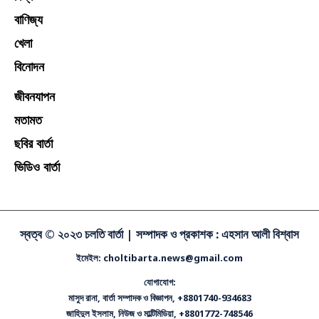
বাণিজ্য
খেলা
বিনোদন
জীবনযাপন
মতামত
ছবির বার্তা
ভিডিও বার্তা
স্বত্ব © ২০২৩ চলতি বার্তা |
সম্পাদক ও প্রকাশক : এহসান আলী বিশ্বাস
ইমেইল: choltibarta.news@gmail.com
যোগাযোগ:
মাসুদ রানা, বার্তা সম্পাদক ও বিজ্ঞাপন, +8801740-934683
জাহিদুল ইসলাম, নিউজ ও মাল্টিমিডিয়া, +8801772-748546