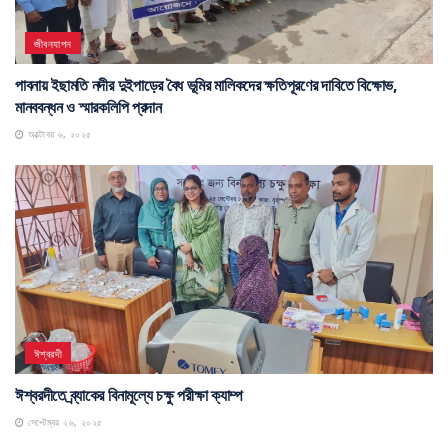
জীবনযাপন
পাবনায় ইছামতি নদীর দুইপাড়ের বৈধ ভূমির মালিকদের ক্ষতিপূরণের দাবিতে বিক্ষোভ,
মানববন্ধন ও স্মারকলিপি প্রদান
অক্টোবর ৬, ২০২৫
ঈশ্বরদী
ঈশ্বরদীতে ব্র্যাকের বিনামূল্যে চক্ষু পরীক্ষা ক্যাম্প
সেপ্টেম্বর ২৬, ২০২৫