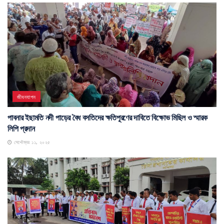
জীবনযাপন
পাবনার ইছামতি নদী পাড়ের বৈধ বসতিদের ক্ষতিপূরণের দাবিতে বিক্ষোভ মিছিল ও স্মারক
লিপি প্রদান
সেপ্টেম্বর ১১, ২০২৫