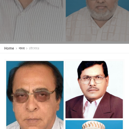
Home
পাবনা
চাটমোহর