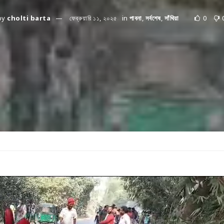
by
cholti barta
ফেব্রুয়ারি ১১, ২০২৫
in
পাবনা
,
সর্বশেষ
,
সাঁথিয়া
0