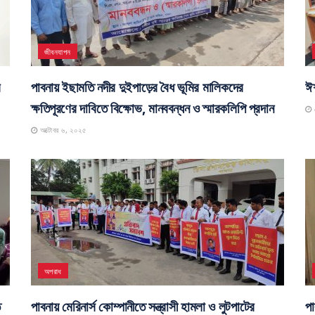
জীবনযাপন
র
পাবনায় ইছামতি নদীর দুইপাড়ের বৈধ ভূমির মালিকদের
ঈশ
ক্ষতিপূরণের দাবিতে বিক্ষোভ, মানববন্ধন ও স্মারকলিপি প্রদান
স
অক্টোবর ৬, ২০২৫
অপরাধ
ে
পাবনায় মেরিনার্স কোম্পানীতে সন্ত্রাসী হামলা ও লুটপাটের
পা