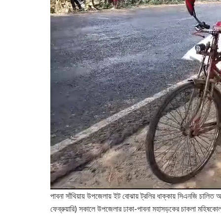
পাবনা সাঁথিয়ায় উপজেলায় ইট বোঝায় ট্রলির ধাক্কায় সিএনজি চাল
ফেব্রুয়ারি) সকালে উপজেলার ঢাকা-পাবনা মহাসড়কের চাকলা মহিষকো