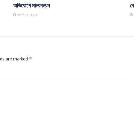
অভিযোগে মানববন্ধন
কো
আগস্ট ২০, ২০২৫
elds are marked
*