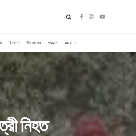
লা
বিনোদন
জীবনযাপন
মতামত
আরো
যাত্রী নিহত