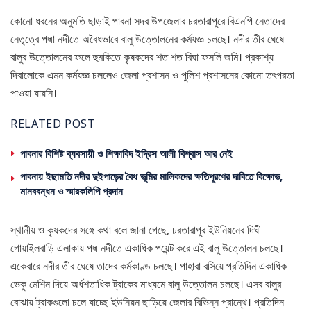
কোনো ধরনের অনুমতি ছাড়াই পাবনা সদর উপজেলার চরতারাপুরে বিএনপি নেতাদের
নেতৃত্বে পদ্মা নদীতে অবৈধভাবে বালু উত্তোলনের কর্মযজ্ঞ চলছে। নদীর তীর ঘেষে
বালুর উত্তোলনের ফলে হুমকিতে কৃষকদের শত শত বিঘা ফসলি জমি। প্রকাশ্য
দিবালোকে এমন কর্মযজ্ঞ চললেও জেলা প্রশাসন ও পুলিশ প্রশাসনের কোনো তৎপরতা
পাওয়া যায়নি।
RELATED POST
পাবনার বিশিষ্ট ব্যবসায়ী ও শিক্ষাবিদ ইদ্রিস আলী বিশ্বাস আর নেই
পাবনায় ইছামতি নদীর দুইপাড়ের বৈধ ভূমির মালিকদের ক্ষতিপূরণের দাবিতে বিক্ষোভ,
মানববন্ধন ও স্মারকলিপি প্রদান
স্থানীয় ও কৃষকদের সঙ্গে কথা বলে জানা গেছে, চরতারাপুর ইউনিয়নের দিঘী
গোয়াইলবাড়ি এলাকায় পদ্ম নদীতে একাধিক পয়েন্ট করে এই বালু উত্তোলন চলছে।
একেবারে নদীর তীর ঘেষে তাদের কর্মকাণ্ড চলছে। পাহারা বসিয়ে প্রতিদিন একাধিক
ভেকু মেশিন দিয়ে অর্ধশতাধিক ট্রাকের মাধ্যমে বালু উত্তোলন চলছে। এসব বালুর
বোঝায় ট্রাকগুলো চলে যাচ্ছে ইউনিয়ন ছাড়িয়ে জেলার বিভিন্ন প্রান্থে। প্রতিদিন