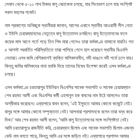
সেখান থেকে ৫-১০ লাখ টাকার বালু বেচাকেনা চলছে, যার সিংহভাগ চলে যায় সংশ্লিষ্ট
সকল মহলের পকেট।
নাম প্রকাশ্যে অনিচ্ছুক স্থানীয়রা জানান, আগের এখানে স্থানীয় আওয়ামী লীগ নেতা
ও ইউপি চেয়ারম্যানদের নেতৃত্বে বালু উত্তোলন চলছিল। বালু উত্তোলনের ফলে
কয়েক মাস আগে গর্তে পড়ে তিন শিশু মারা গেলেও তারা কর্মকাণ্ড থামানো যায়নি। গত
৫ আগস্ট পরবর্তিত পরিস্থিতিতে তারা পালিয়ে গেলে হাল ধরেছেন স্থানীয় বিএনপি
নেতারা। এসব জমি বেশিরভাগই ব্যক্তি মালিকানাধীন, নদী ভাঙনে নদী গর্ভে চলে যায়।
কিন্তু জমির মালিকদের নানা হমকি দিয়ে তাদের নিষেধ উপেক্ষা করেই এসব কর্মকাণ্ড
চলছে।
এসব কর্মকাণ্ডে চরতারাপুর ইউনিয়ন বিএনপির সাবেক সভাপতি ও সাবেক চেয়ারম্যান
শেখ রহমত আলী এবং বিএনপির কর্মী এহসানুল হক বাবনের নাম উঠে আসলেও তারা
অস্বীকার করেছেন। এব্যাপারে বাবন বলেন, ‘এই ইস্যুতে আমার কোনো কমেন্টে নেই।
বালুর সঙ্গে আমার কোনো সম্পৃক্ততা নেই। আপনারা প্রশাসনকে বলেন তারা বন্ধ করে
দিক।’ আর শেখ রহমত আলী বলেন, ‘আমি বালু উত্তোলনের সঙ্গে সংশ্লিষ্টতা নেই।
আমি চরতারাপুরে রাজনীতি করি, চেয়ারম্যান ছিলাম এবং সাবেক সভাপতি ছিলাম এজন্য
কেউ নাম বলতে পারে, কিন্তু আমি এর সঙ্গে জড়িত নই। এব্যাপারে প্রশাসন আমার