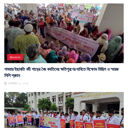
জীবনযাপন
পাবনার ইছামতি নদী পাড়ের বৈধ বসতিদের ক্ষতিপূরণের দাবিতে বিক্ষোভ মিছিল ও স্মারক
লিপি প্রদান
সেপ্টেম্বর ১১, ২০২৫