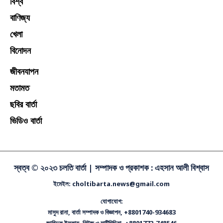
বিশ্ব
বাণিজ্য
খেলা
বিনোদন
জীবনযাপন
মতামত
ছবির বার্তা
ভিডিও বার্তা
স্বত্ব © ২০২৩ চলতি বার্তা |
সম্পাদক ও প্রকাশক : এহসান আলী বিশ্বাস
ইমেইল: choltibarta.news@gmail.com
যোগাযোগ:
মাসুদ রানা, বার্তা সম্পাদক ও বিজ্ঞাপন, +8801740-934683