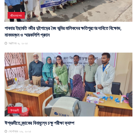
জীবনযাপন
পাবনায় ইছামতি নদীর দুইপাড়ের বৈধ ভূমির মালিকদের ক্ষতিপূরণের দাবিতে বিক্ষোভ,
মানববন্ধন ও স্মারকলিপি প্রদান
অক্টোবর ৬, ২০২৫
ঈশ্বরদী
ঈশ্বরদীতে ব্র্যাকের বিনামূল্যে চক্ষু পরীক্ষা ক্যাম্প
সেপ্টেম্বর ২৬, ২০২৫