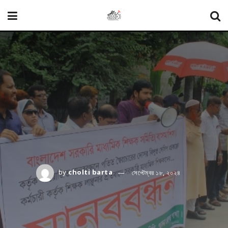
by
cholti barta
সেপ্টেম্বর ১৮, ২০২৪