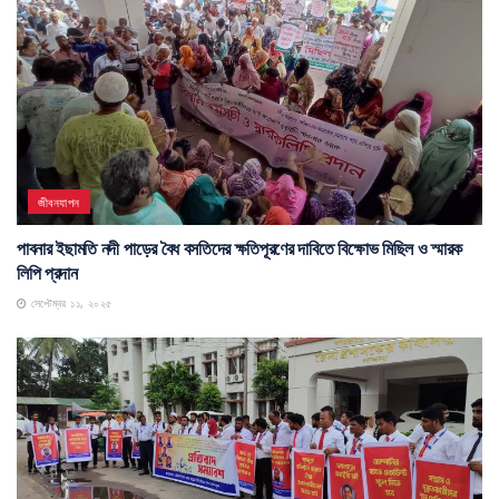
জীবনযাপন
পাবনার ইছামতি নদী পাড়ের বৈধ বসতিদের ক্ষতিপূরণের দাবিতে বিক্ষোভ মিছিল ও স্মারক
লিপি প্রদান
সেপ্টেম্বর ১১, ২০২৫