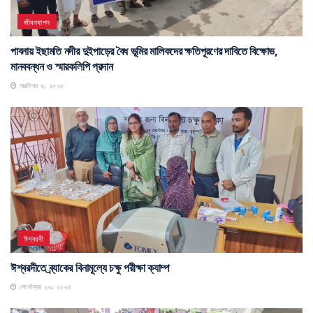
জীবনযাপন
পাবনায় ইছামতি নদীর দুইপাড়ের বৈধ ভূমির মালিকদের ক্ষতিপূরণের দাবিতে বিক্ষোভ,
মানববন্ধন ও স্মারকলিপি প্রদান
অক্টোবর ৬, ২০২৫
ঈশ্বরদী
ঈশ্বরদীতে ব্র্যাকের বিনামূল্যে চক্ষু পরীক্ষা ক্যাম্প
সেপ্টেম্বর ২৬, ২০২৫