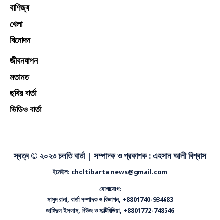
বাণিজ্য
খেলা
বিনোদন
জীবনযাপন
মতামত
ছবির বার্তা
ভিডিও বার্তা
স্বত্ব © ২০২৩ চলতি বার্তা |
সম্পাদক ও প্রকাশক : এহসান আলী বিশ্বাস
ইমেইল: choltibarta.news@gmail.com
যোগাযোগ:
মাসুদ রানা, বার্তা সম্পাদক ও বিজ্ঞাপন, +8801740-934683
জাহিদুল ইসলাম, নিউজ ও মাল্টিমিডিয়া, +8801772-748546