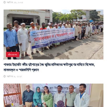
অক্টোবর ২৫, ২০২৫
জীবনযাপন
পাবনায় ইছামতি নদীর দুইপাড়ের বৈধ ভূমির মালিকদের ক্ষতিপূরণের দাবিতে বিক্ষোভ,
মানববন্ধন ও স্মারকলিপি প্রদান
অক্টোবর ৬, ২০২৫