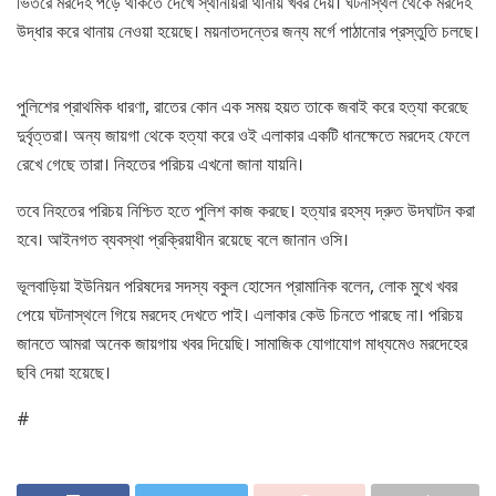
ভিতরে মরদেহ পড়ে থাকতে দেখে স্থানীয়রা থানায় খবর দেয়। ঘটনাস্থল থেকে মরদেহ
উদ্ধার করে থানায় নেওয়া হয়েছে। ময়নাতদন্তের জন্য মর্গে পাঠানোর প্রস্তুতি চলছে।
পুলিশের প্রাথমিক ধারণা, রাতের কোন এক সময় হয়ত তাকে জবাই করে হত্যা করেছে
দুর্বৃত্তরা। অন্য জায়গা থেকে হত্যা করে ওই এলাকার একটি ধানক্ষেতে মরদেহ ফেলে
রেখে গেছে তারা। নিহতের পরিচয় এখনো জানা যায়নি।
তবে নিহতের পরিচয় নিশ্চিত হতে পুলিশ কাজ করছে। হত্যার রহস্য দ্রুত উদঘাটন করা
হবে। আইনগত ব্যবস্থা প্রক্রিয়াধীন রয়েছে বলে জানান ওসি।
ভূলবাড়িয়া ইউনিয়ন পরিষদের সদস্য বকুল হোসেন প্রামানিক বলেন, লোক মুখে খবর
পেয়ে ঘটনাস্থলে গিয়ে মরদেহ দেখতে পাই। এলাকার কেউ চিনতে পারছে না। পরিচয়
জানতে আমরা অনেক জায়গায় খবর দিয়েছি। সামাজিক যোগাযোগ মাধ্যমেও মরদেহের
ছবি দেয়া হয়েছে।
#