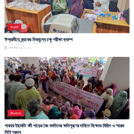
ঈশ্বরদী
ঈশ্বরদীতে ব্র্যাকের বিনামূল্যে চক্ষু পরীক্ষা ক্যাম্প
সেপ্টেম্বর ২৬, ২০২৫
জীবনযাপন
পাবনার ইছামতি নদী পাড়ের বৈধ বসতিদের ক্ষতিপূরণের দাবিতে বিক্ষোভ মিছিল ও স্মারক
লিপি প্রদান