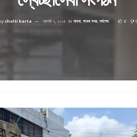
by
cholti barta
আগস্ট ৭, ২০২৪
in
পাবনা
,
পাবনা সদর
,
সর্বশেষ
0