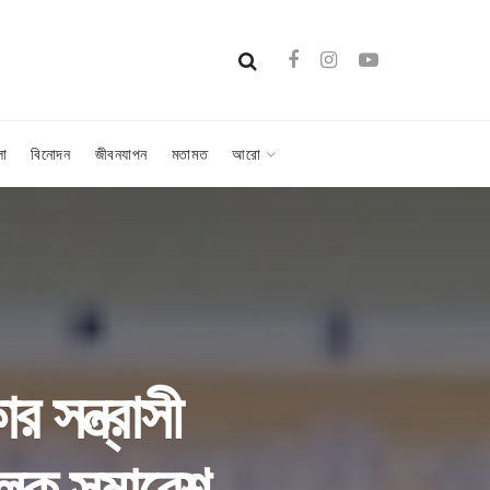
লা
বিনোদন
জীবনযাপন
মতামত
আরো
 সন্ত্রাসী
মূলক সমাবেশ