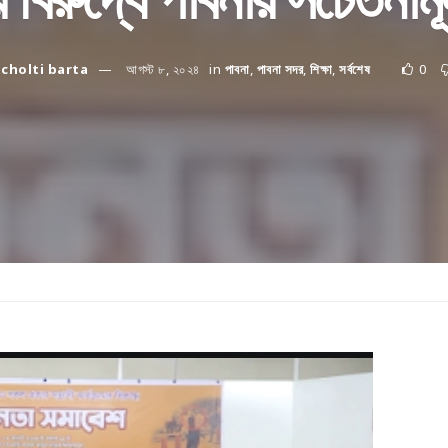
cholti barta
আগস্ট ৮, ২০২৪
in
পাবনা
,
পাবনা সদর
,
শিক্ষা
,
সর্বশেষ
0