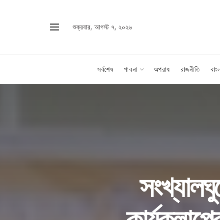
শুক্রবার, আগস্ট ৭, ২০২৬
সর্বশেষ
পাবনা
অপরাধ
রাজনীতি
বাং
সংখ্যালঘু
কার্যকলাপে