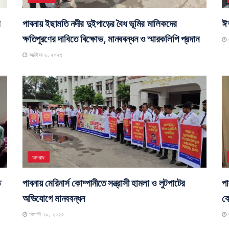
র
পাবনায় ইছামতি নদীর দুইপাড়ের বৈধ ভূমির মালিকদের
ঈশ
ক্ষতিপূরণের দাবিতে বিক্ষোভ, মানববন্ধন ও স্মারকলিপি প্রদান
স
অক্টোবর ৬, ২০২৫
অপরাধ
ে
পাবনায় মেরিনার্স কোম্পানীতে সন্ত্রাসী হামলা ও লুটপাটের
পা
অভিযোগে মানববন্ধন
কো
আগস্ট ২০, ২০২৫