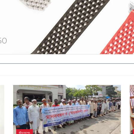
জীবনযাপন