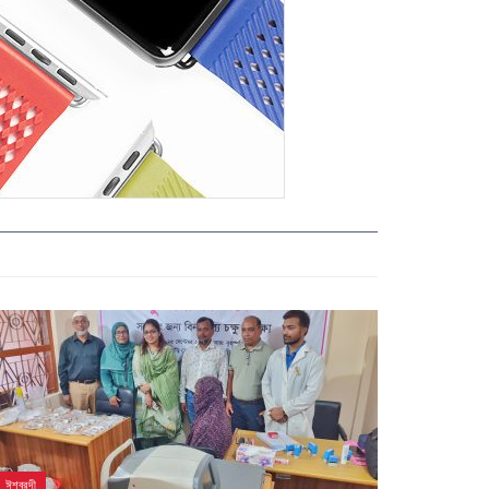
ঈশ্বরদী