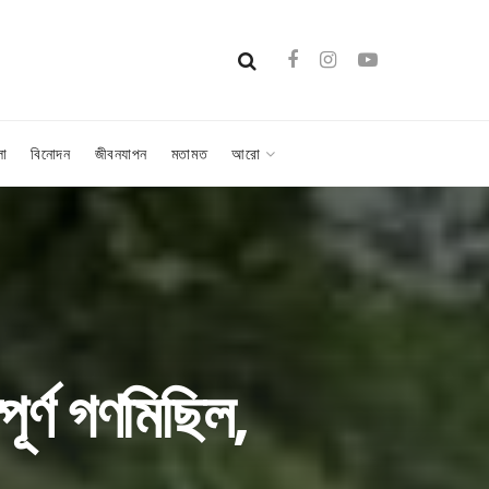
লা
বিনোদন
জীবনযাপন
মতামত
আরো
পূর্ণ গণমিছিল,