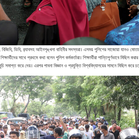
িশ, বিজিবি, ডিবি, র‍‍্যাবসহ আইনশৃঙ্খলা বাহিনীর সদস্যরা। এসময় পুলিশের সাজোয়া যানও মোতায
 শিক্ষার্থীদের সাথে প্রথমে কথা বলেন পুলিশ কর্মকর্তারা। শিক্ষার্থীরা শান্তিপুর্ণভাবে মিছি
চি সমাপ্ত করে দেয়। এরপর পাবনা বিজ্ঞান ও প্রযুক্তি বিশ্ববিদ্যালয়ের সামনে মিছিল করে চলে 