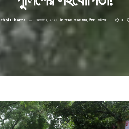
cholti barta
আগস্ট ২, ২০২৪
in
পাবনা
,
পাবনা সদর
,
শিক্ষা
,
সর্বশেষ
0