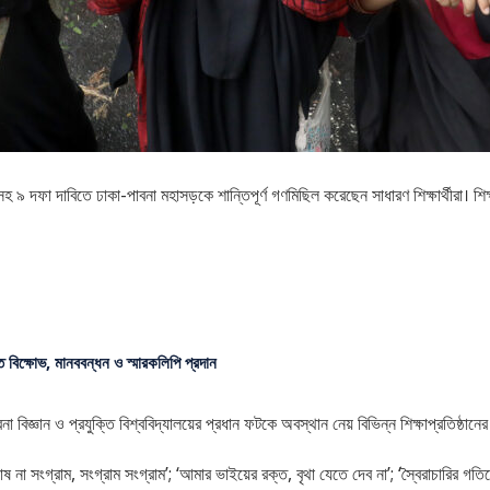
সহ ৯ দফা দাবিতে ঢাকা-পাবনা মহাসড়কে শান্তিপূর্ণ গণমিছিল করেছেন সাধারণ শিক্ষার্থীরা। শিক
ে বিক্ষোভ, মানববন্ধন ও স্মারকলিপি প্রদান
িজ্ঞান ও প্রযুক্তি বিশ্ববিদ্যালয়ের প্রধান ফটকে অবস্থান নেয় বিভিন্ন শিক্ষাপ্রতিষ্ঠানের শি
 সংগ্রাম, সংগ্রাম সংগ্রাম’; ‘আমার ভাইয়ের রক্ত, বৃথা যেতে দেব না’; ‘স্বৈরাচারির গ