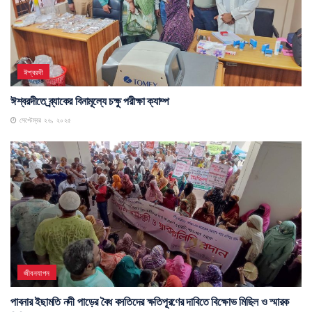
ঈশ্বরদী
ঈশ্বরদীতে ব্র্যাকের বিনামূল্যে চক্ষু পরীক্ষা ক্যাম্প
সেপ্টেম্বর ২৬, ২০২৫
জীবনযাপন
পাবনার ইছামতি নদী পাড়ের বৈধ বসতিদের ক্ষতিপূরণের দাবিতে বিক্ষোভ মিছিল ও স্মারক