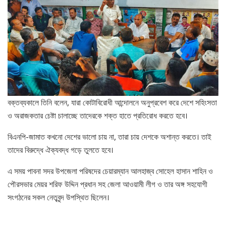
বক্তব্যকালে তিনি বলেন, যারা কোটাবিরোধী আন্দোলনে অনুপ্রবেশ করে দেশে সহিংসতা
ও অরাজকতার চেষ্টা চালাচ্ছে তাদেরকে শক্ত হাতে প্রতিরোধ করতে হবে।
বিএনপি-জামাত কখনো দেশের ভালো চায় না, তারা চায় দেশকে অশান্ত করতে। তাই
তাদের বিরুদ্ধে ঐক্যবদ্ধ গড়ে তুলতে হবে।
এ সময় পাবনা সদর উপজেলা পরিষদের চেয়ারম্যান আলহাজ্ব সোহেল হাসান শাহিন ও
পৌরসভার মেয়র শরিফ উদ্দিন প্রধান সহ জেলা আওয়ামী লীগ ও তার অঙ্গ সহযোগী
সংগঠনের সকল নেতৃবৃন্দ উপস্থিত ছিলেন।