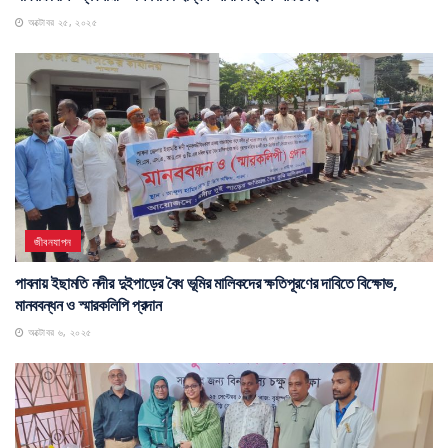
অক্টোবর ২৫, ২০২৫
জীবনযাপন
পাবনায় ইছামতি নদীর দুইপাড়ের বৈধ ভূমির মালিকদের ক্ষতিপূরণের দাবিতে বিক্ষোভ,
মানববন্ধন ও স্মারকলিপি প্রদান
অক্টোবর ৬, ২০২৫