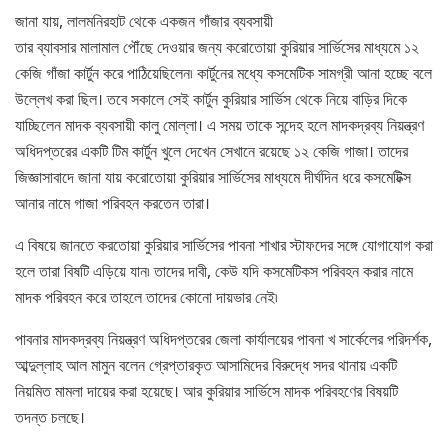
জানা যায়, লালমনিরহাট থেকে একজন গাঁজার ব্যবসায়ী
তার ব্যাবসার মালামাল পৌঁছে দেওয়ার জন্য করোতোয়া কুরিয়ার সার্ভিসের মাধ্যমে ১২
কেজি গাঁজা কার্টুন করে পাঠিয়েছিলেন৷ কার্টুনের মধ্যে কসমেটিক সামগ্রী আনা হচ্ছে বলে
উল্লেখ করা ছিল। তবে সকালে সেই কার্টুন কুরিয়ার সার্ভিস থেকে নিয়ে বাড়ির দিকে
যাচ্ছিলেন মাদক ব্যবসায়ী কালু মোল্লা। এ সময় তাকে সন্দেহ হলে মাদকদ্রব্য নিয়ন্ত্রণ
অধিদপ্তরের একটি টিম কার্টুন খুলে দেখেন সেখানে রয়েছে ১২ কেজি গাজা। তাদের
জিজ্ঞাসাবাদে জানা যায় করোতোয়া কুরিয়ার সার্ভিসের মাধ্যমে দীর্ঘদিন ধরে কসমেটিক্স
আনার নামে গাজা পরিবহন করতেন তারা।
এ বিষয়ে জানতে করতোয়া কুরিয়ার সার্ভিসের পাবনা শাখার স্টাফদের সঙ্গে যোগাযোগ করা
হলে তারা বিষটি এড়িয়ে যান৷ তাদের দাবী, কেউ যদি কসমেটিকস পরিবহন করার নামে
মাদক পরিবহন করে তাহলে তাদের কোনো দায়ভার নেই৷
পাবনার মাদকদ্রব্য নিয়ন্ত্রণ অধিদপ্তরের জেলা কার্যালয়ের পাবনা খ সার্কেলের পরিদর্শক,
আব্দুল্লাহ আল মামুন বলেন গ্রেপ্তারকৃত আসামিদের বিরুদ্ধে সদর থানায় একটি
নিয়মিত মামলা দায়ের করা হয়েছে। আর কুরিয়ার সার্ভিসে মাদক পরিবহণের বিষয়টি
তদন্ত চলছে।