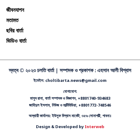
জীবনযাপন
মতামত
ছবির বার্তা
ভিডিও বার্তা
স্বত্ব © ২০২৩ চলতি বার্তা |
সম্পাদক ও প্রকাশক : এহসান আলী বিশ্বাস
ইমেইল: choltibarta.news@gmail.com
যোগাযোগ:
মাসুদ রানা, বার্তা সম্পাদক ও বিজ্ঞাপন, +8801740-934683
জাহিদুল ইসলাম, নিউজ ও মাল্টিমিডিয়া, +8801772-748546
অস্থায়ী কার্যালয়: ইউসুফ বিশ্বাস মার্কেট, ৩৫৬ সোনাপট্টি, পাবনা।
Design & Developed by
Interweb