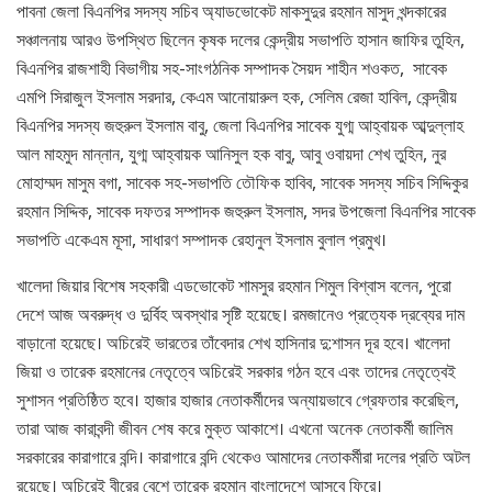
পাবনা জেলা বিএনপির সদস্য সচিব অ্যাডভোকেট মাকসুদুর রহমান মাসুদ খন্দকারের
সঞ্চালনায় আরও উপস্থিত ছিলেন কৃষক দলের কেন্দ্রীয় সভাপতি হাসান জাফির তুহিন,
বিএনপির রাজশাহী বিভাগীয় সহ-সাংগঠনিক সম্পাদক সৈয়দ শাহীন শওকত, সাবেক
এমপি সিরাজুল ইসলাম সরদার, কেএম আনোয়ারুল হক, সেলিম রেজা হাবিল, কেন্দ্রীয়
বিএনপির সদস্য জহুরুল ইসলাম বাবু, জেলা বিএনপির সাবেক যুগ্ম আহ্বায়ক আব্দুল্লাহ
আল মাহমুদ মান্নান, যুগ্ম আহ্বায়ক আনিসুল হক বাবু, আবু ওবায়দা শেখ তুহিন, নুর
মোহাম্মদ মাসুম বগা, সাবেক সহ-সভাপতি তৌফিক হাবিব, সাবেক সদস্য সচিব সিদ্দিকুর
রহমান সিদ্দিক, সাবেক দফতর সম্পাদক জহুরুল ইসলাম, সদর উপজেলা বিএনপির সাবেক
সভাপতি একেএম মূসা, সাধারণ সম্পাদক রেহানুল ইসলাম বুলাল প্রমুখ।
খালেদা জিয়ার বিশেষ সহকারী এডভোকেট শামসুর রহমান শিমুল বিশ্বাস বলেন, পুরো
দেশে আজ অবরুদ্ধ ও দুর্বিহ অবস্থার সৃষ্টি হয়েছে। রমজানেও প্রত্যেক দ্রব্যের দাম
বাড়ানো হয়েছে। অচিরেই ভারতের তাঁবেদার শেখ হাসিনার দু:শাসন দূর হবে। খালেদা
জিয়া ও তারেক রহমানের নেতৃত্বে অচিরেই সরকার গঠন হবে এবং তাদের নেতৃত্বেই
সুশাসন প্রতিষ্ঠিত হবে। হাজার হাজার নেতাকর্মীদের অন্যায়ভাবে গ্রেফতার করেছিল,
তারা আজ কারাবন্দী জীবন শেষ করে মুক্ত আকাশে। এখনো অনেক নেতাকর্মী জালিম
সরকারের কারাগারে বন্দি। কারাগারে বন্দি থেকেও আমাদের নেতাকর্মীরা দলের প্রতি অটল
রয়েছে। অচিরেই বীরের বেশে তারেক রহমান বাংলাদেশে আসবে ফিরে।