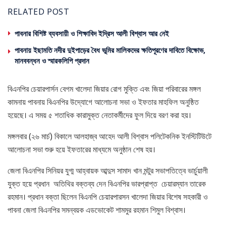
RELATED POST
পাবনার বিশিষ্ট ব্যবসায়ী ও শিক্ষাবিদ ইদ্রিস আলী বিশ্বাস আর নেই
পাবনায় ইছামতি নদীর দুইপাড়ের বৈধ ভূমির মালিকদের ক্ষতিপূরণের দাবিতে বিক্ষোভ,
মানববন্ধন ও স্মারকলিপি প্রদান
বিএনপির চেয়ারপার্সন বেগম খালেদা জিয়ার রোগ মুক্তি এবং জিয়া পরিবারের মঙ্গল
কামনায় পাবনায় বিএনপির উদ্যোগে আলোচনা সভা ও ইফতার মাহফিল অনুষ্ঠিত
হয়েছে। এ সময় ৫ শতাধিক কারামুক্ত নেতাকর্মীদের ফুল দিয়ে বরণ করা হয়।
মঙ্গলবার (২৬ মার্চ) বিকালে আলহাজ্ব আহেদ আলী বিশ্বাস পলিটেকনিক ইনস্টিটিউটে
আলোচনা সভা শুরু হয়ে ইফতারের মাধ্যমে অনুষ্ঠান শেষ হয়।
জেলা বিএনপির সিনিয়র যুগ্ম আহ্বায়ক আব্দুস সামাদ খান মন্টুর সভাপতিত্বে ভার্চুয়ালী
যুক্ত হয়ে প্রধান অতিথির বক্তব্য দেন বিএনপির ভারপ্রাপ্ত চেয়ারম্যান তারেক
রহমান। প্রধান বক্তা ছিলেন বিএনপি চেয়ারপারসন খালেদা জিয়ার বিশেষ সহকারী ও
পাবনা জেলা বিএনপির সমন্বয়ক এডভোকেট শামমুর রহমান শিমুল বিশ্বাস।