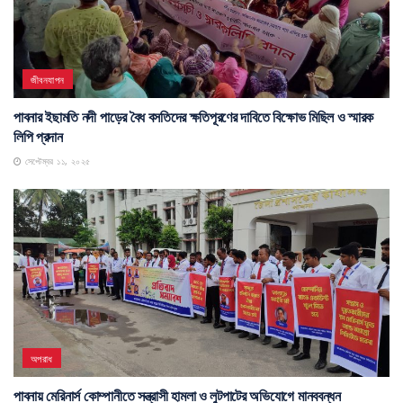
জীবনযাপন
পাবনার ইছামতি নদী পাড়ের বৈধ বসতিদের ক্ষতিপূরণের দাবিতে বিক্ষোভ মিছিল ও স্মারক
লিপি প্রদান
সেপ্টেম্বর ১১, ২০২৫
অপরাধ
পাবনায় মেরিনার্স কোম্পানীতে সন্ত্রাসী হামলা ও লুটপাটের অভিযোগে মানববন্ধন