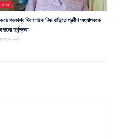
অপরাধ
বনায় প্রকাশ্য দিবালোকে নিজ বাড়িতে প্রবীণ অধ্যাপককে
পালো দুর্বৃত্তরা
জুলাই ২৮, ২০২৫