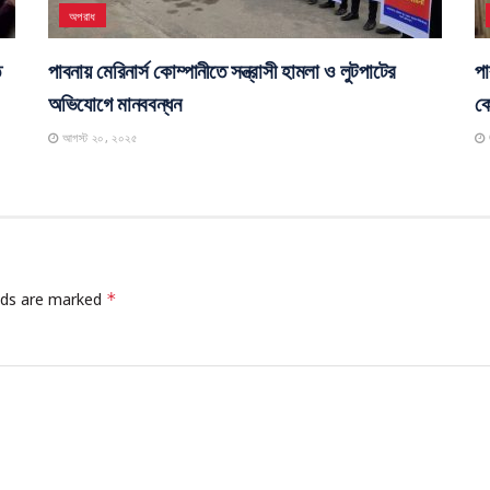
অপরাধ
ে
পাবনায় মেরিনার্স কোম্পানীতে সন্ত্রাসী হামলা ও লুটপাটের
পা
অভিযোগে মানববন্ধন
কো
আগস্ট ২০, ২০২৫
elds are marked
*