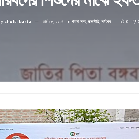
by
cholti barta
মার্চ ১৮, ২০২৪
in
পাবনা সদর
,
রাজনীতি
,
সর্বশেষ
0