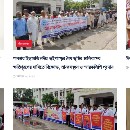
জীবনযাপন
র
পাবনায় ইছামতি নদীর দুইপাড়ের বৈধ ভূমির মালিকদের
ঈশ
ক্ষতিপূরণের দাবিতে বিক্ষোভ, মানববন্ধন ও স্মারকলিপি প্রদান
স
অক্টোবর ৬, ২০২৫