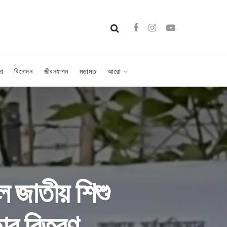
লা
বিনোদন
জীবনযাপন
মতামত
আরো
েল জাতীয় শিশু
ার বিতরণ