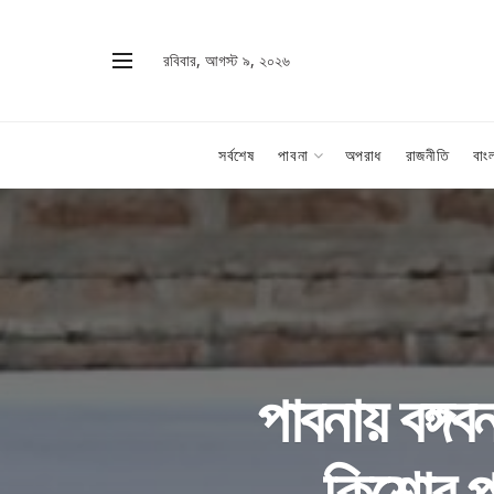
রবিবার, আগস্ট ৯, ২০২৬
সর্বশেষ
পাবনা
অপরাধ
রাজনীতি
বাং
পাবনায় বঙ্গব
কিশোর প