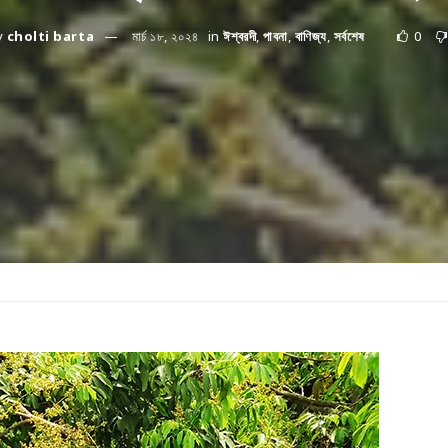
y
cholti barta
মার্চ ১৮, ২০২৪
in
ঈশ্বরদী
,
পাবনা
,
বাণিজ্য
,
সর্বশেষ
0