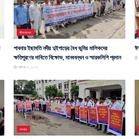
জীবনযাপন
র
পাবনায় ইছামতি নদীর দুইপাড়ের বৈধ ভূমির মালিকদের
ঈশ
ক্ষতিপূরণের দাবিতে বিক্ষোভ, মানববন্ধন ও স্মারকলিপি প্রদান
স
অক্টোবর ৬, ২০২৫
অপরাধ