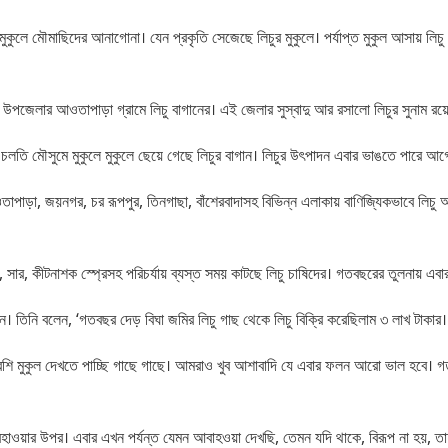
ুকুলে মৌমাছিদের আনাগোনা। যেন প্রকৃতি সেজেছে লিচুর মুকুলে। পর্যাপ্ত মুকুল আসায় লিচু চ
ী উপজেলার আওতাপাড়া গ্রামে লিচু বাগানের। এই জেলার সুস্বাদু আর রসালো লিচুর সুনাম র
চলতি মৌসুমে মুকুলে মুকুলে ছেয়ে গেছে লিচুর বাগান। লিচুর উৎপাদন এবার ভাঙতে পারে আগের
তাপাড়া, জয়নগর, চর রূপপুর, তিনগাছা, বাঁশেরবাদাসহ বিভিন্ন এলাকায় বাণিজ্যিকভাবে লিচ
ি, সার, কীটনাশক স্প্রেসহ পরিচর্যায় ব্যস্ত সময় কাটছে লিচু চাষিদের। গতবছরের তুলনায় 
্দিন। তিনি বলেন, ‘গতবছর দেড় বিঘা জমির লিচু গাছ থেকে লিচু বিক্রি করেছিলাম ৩ লাখ টাকা
 মুকুল দেখতে পাচ্ছি গাছে গাছে। আমরাও খুব আশাবাদি যে এবার ফলন আরো ভাল হবে। গত 
আবহাওয়ার উপর। এবার এখন পর্যন্ত যেমন আবাহওয়া দেখছি, তেমন যদি থাকে, বিরূপ না হয়, তাহ