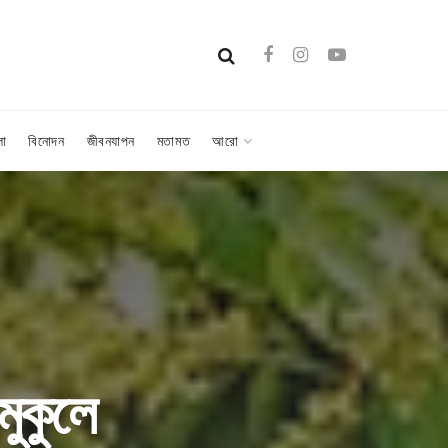
লা
বিনোদন
জীবনযাপন
মতামত
আরো
মুকুলে