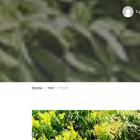
b
Home
পাবনা
ঈশ্বরদী