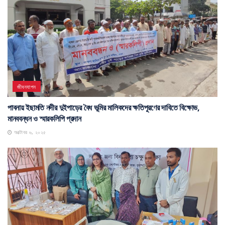
জীবনযাপন
পাবনায় ইছামতি নদীর দুইপাড়ের বৈধ ভূমির মালিকদের ক্ষতিপূরণের দাবিতে বিক্ষোভ,
মানববন্ধন ও স্মারকলিপি প্রদান
অক্টোবর ৬, ২০২৫