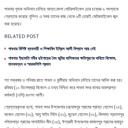
পাবনায় পৃথক অভিযান চালিয়ে আন্ত:জেলা মোটরসাইকেল চোর চক্রের ৯ সদস্যকে
গ্রেপ্তার করেছে পুলিশ। এ সময় তাদের কাছ থেকে ৯টি চোরাই মোটরসাইকেল জব্দ
করা হয়েছে।
RELATED POST
পাবনার বিশিষ্ট ব্যবসায়ী ও শিক্ষাবিদ ইদ্রিস আলী বিশ্বাস আর নেই
পাবনায় ইছামতি নদীর দুইপাড়ের বৈধ ভূমির মালিকদের ক্ষতিপূরণের দাবিতে বিক্ষোভ,
মানববন্ধন ও স্মারকলিপি প্রদান
গত শুক্রবার ও শনিবার রাতে পাবনা ও কুষ্টিয়ায় অভিযান চালিয়ে তাদের আটক করা হয়।
রবিবার (১০ ডিসেম্বর) বিকেলে এ তথ্য নিশ্চিত করে পাবনা সদর থানার ভারপ্রাপ্ত
কর্মকর্তা (ওসি) রওশন আলী।
গ্রেপ্তারকৃতরা হলো, পাবনা সদর উপজেলার চরঘোষপুর গ্রামের প্রান্ত হোসেন (২৫),
মাজেদ হোসেন (৩১), আবু সাইদ লিটন (৩২), জুয়েল হোসেন (৩২), কিসমত প্রতাপপুর
পশ্চিমপাড়া গ্রামের সালাউদ্দিন মীম (২৫), ঈশ্বরদী উপজেলার কামালপুর গ্রামের হুমায়ুন