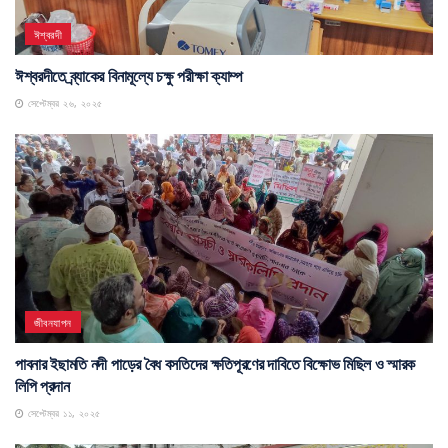
ঈশ্বরদী
ঈশ্বরদীতে ব্র্যাকের বিনামূল্যে চক্ষু পরীক্ষা ক্যাম্প
সেপ্টেম্বর ২৬, ২০২৫
জীবনযাপন
পাবনার ইছামতি নদী পাড়ের বৈধ বসতিদের ক্ষতিপূরণের দাবিতে বিক্ষোভ মিছিল ও স্মারক
লিপি প্রদান
সেপ্টেম্বর ১১, ২০২৫