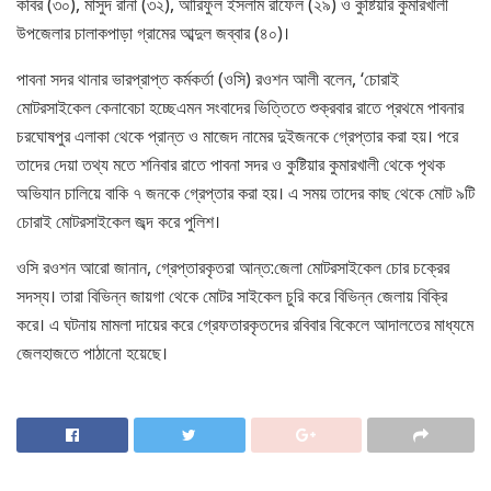
কবির (৩০), মাসুদ রানা (৩২), আরিফুল ইসলাম রাফেল (২৯) ও কুষ্টিয়ার কুমারখালী
উপজেলার চালাকপাড়া গ্রামের আব্দুল জব্বার (৪০)।
পাবনা সদর থানার ভারপ্রাপ্ত কর্মকর্তা (ওসি) রওশন আলী বলেন, ‘চোরাই
মোটরসাইকেল কেনাবেচা হচ্ছেএমন সংবাদের ভিত্তিতে শুক্রবার রাতে প্রথমে পাবনার
চরঘোষপুর এলাকা থেকে প্রান্ত ও মাজেদ নামের দুইজনকে গ্রেপ্তার করা হয়। পরে
তাদের দেয়া তথ্য মতে শনিবার রাতে পাবনা সদর ও কুষ্টিয়ার কুমারখালী থেকে পৃথক
অভিযান চালিয়ে বাকি ৭ জনকে গ্রেপ্তার করা হয়। এ সময় তাদের কাছ থেকে মোট ৯টি
চোরাই মোটরসাইকেল জব্দ করে পুলিশ।
ওসি রওশন আরো জানান, গ্রেপ্তারকৃতরা আন্ত:জেলা মোটরসাইকেল চোর চক্রের
সদস্য। তারা বিভিন্ন জায়গা থেকে মোটর সাইকেল চুরি করে বিভিন্ন জেলায় বিক্রি
করে। এ ঘটনায় মামলা দায়ের করে গ্রেফতারকৃতদের রবিবার বিকেলে আদালতের মাধ্যমে
জেলহাজতে পাঠানো হয়েছে।