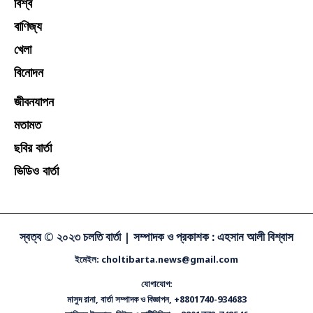
বিশ্ব
বাণিজ্য
খেলা
বিনোদন
জীবনযাপন
মতামত
ছবির বার্তা
ভিডিও বার্তা
স্বত্ব © ২০২৩ চলতি বার্তা |
সম্পাদক ও প্রকাশক : এহসান আলী বিশ্বাস
ইমেইল: choltibarta.news@gmail.com
যোগাযোগ:
মাসুদ রানা, বার্তা সম্পাদক ও বিজ্ঞাপন, +8801740-934683