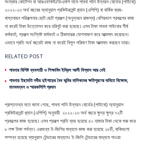
সংস্কার কোটেশন বা আরএফকিউ/ডিএমপি নামে পাবনা পানি উন্নয়ন বোর্ডের (পাউবো)
২০২২-২৩ অর্থ বছরের অ্যানুয়াল প্রকিউরমেন্ট প্ল্যান (এপিপি) বা বার্ষিক ক্রয়-
বাস্তবায়ন পরিকল্পনার ছোট ছোট প্রকল্প (অনুন্নয়ন রাজস্ব) বেশিরভাগ প্রকল্পের কাজ
না করেই টাকা উত্তোলন করে হরিলুট করা হয়েছে। এসব টাকা পাবনা পাউবোর শীর্ষ
কর্মকর্তা, প্রকল্প সংশ্লিষ্ট কর্মকর্তা ও ঠিকাদাররা যোগসাজশ করে আত্মসাৎ করেছেন।
এভাবে প্রতি অর্থ বছরেই কাজ না করেই বিপুল পরিমাণ টাকা আত্মসাৎ করছেন তারা।
RELATED POST
পাবনার বিশিষ্ট ব্যবসায়ী ও শিক্ষাবিদ ইদ্রিস আলী বিশ্বাস আর নেই
পাবনায় ইছামতি নদীর দুইপাড়ের বৈধ ভূমির মালিকদের ক্ষতিপূরণের দাবিতে বিক্ষোভ,
মানববন্ধন ও স্মারকলিপি প্রদান
প্রাপ্ততথ্য মতে জানা গেছে, পাবনা পানি উন্নয়ন বোর্ডের (পাউবো) অ্যানুয়াল
প্রকিউরমেন্ট প্ল্যান (এপিপি) অনুযায়ী ২০২২-২৩ অর্থ বছরে ক্ষুদ্র ক্ষুদ্র ৭২টি
প্রকল্পের কাজ হয়েছে। এসব প্রকল্প প্রতি ব্যয় হয়েছে ৫০ হাজার টাকা থেকে শুরু করে
৮ লক্ষ টাকা পর্যন্ত। এরমধ্যে ই-জিপির মাধ্যমে কাজ করা হয়েছে ২৮টি, বাকিগুলো
সম্পন্ন হয়েছে ম্যানুয়াল টেন্ডারের মাধ্যমে। ই-জিপি টেন্ডারের মাধ্যমে পাওয়া