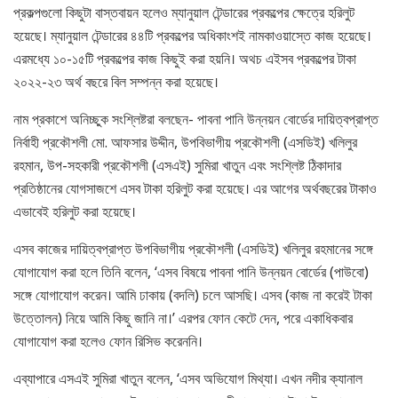
প্রকল্পগুলো কিছুটা বাস্তবায়ন হলেও ম্যানুয়াল টেন্ডারের প্রকল্পের ক্ষেত্রে হরিলুট
হয়েছে। ম্যানুয়াল টেন্ডারের ৪৪টি প্রকল্পের অধিকাংশই নামকাওয়াস্তে কাজ হয়েছে।
এরমধ্যে ১০-১৫টি প্রকল্পের কাজ কিছুই করা হয়নি। অথচ এইসব প্রকল্পের টাকা
২০২২-২৩ অর্থ বছরে বিল সম্পন্ন করা হয়েছে।
নাম প্রকাশে অনিচ্ছুক সংশ্লিষ্টরা বলছেন- পাবনা পানি উন্নয়ন বোর্ডের দায়িত্বপ্রাপ্ত
নির্বাহী প্রকৌশলী মো. আফসার উদ্দীন, উপবিভাগীয় প্রকৌশলী (এসডিই) খলিলুর
রহমান, উপ-সহকারী প্রকৌশলী (এসএই) সুমিরা খাতুন এবং সংশ্লিষ্ট ঠিকাদার
প্রতিষ্ঠানের যোগসাজশে এসব টাকা হরিলুট করা হয়েছে। এর আগের অর্থবছরের টাকাও
এভাবেই হরিলুট করা হয়েছে।
এসব কাজের দায়িত্বপ্রাপ্ত উপবিভাগীয় প্রকৌশলী (এসডিই) খলিলুর রহমানের সঙ্গে
যোগাযোগ করা হলে তিনি বলেন, ‘এসব বিষয়ে পাবনা পানি উন্নয়ন বোর্ডের (পাউবো)
সঙ্গে যোগাযোগ করেন। আমি ঢাকায় (বদলি) চলে আসছি। এসব (কাজ না করেই টাকা
উত্তোলন) নিয়ে আমি কিছু জানি না।’ এরপর ফোন কেটে দেন, পরে একাধিকবার
যোগাযোগ করা হলেও ফোন রিসিভ করেননি।
এব্যাপারে এসএই সুমিরা খাতুন বলেন, ‘এসব অভিযোগ মিথ্যা। এখন নদীর ক্যানাল