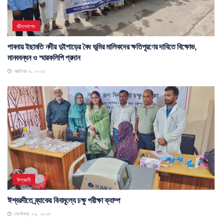
জীবনযাপন
পাবনায় ইছামতি নদীর দুইপাড়ের বৈধ ভূমির মালিকদের ক্ষতিপূরণের দাবিতে বিক্ষোভ,
মানববন্ধন ও স্মারকলিপি প্রদান
অক্টোবর ৬, ২০২৫
ঈশ্বরদী
ঈশ্বরদীতে ব্র্যাকের বিনামূল্যে চক্ষু পরীক্ষা ক্যাম্প
সেপ্টেম্বর ২৬, ২০২৫