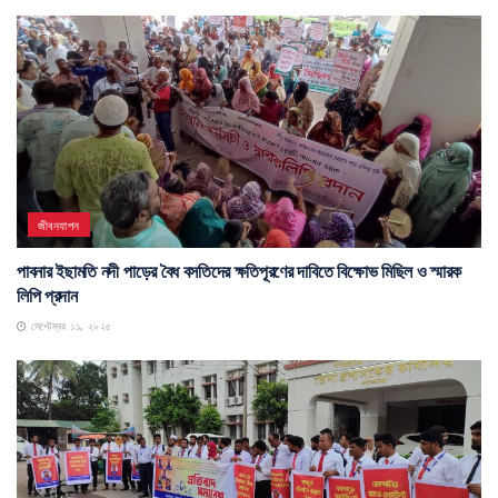
জীবনযাপন
পাবনার ইছামতি নদী পাড়ের বৈধ বসতিদের ক্ষতিপূরণের দাবিতে বিক্ষোভ মিছিল ও স্মারক
লিপি প্রদান
সেপ্টেম্বর ১১, ২০২৫