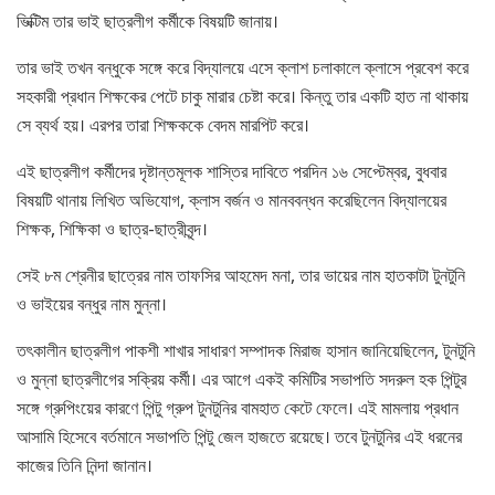
ভিক্টিম তার ভাই ছাত্রলীগ কর্মীকে বিষয়টি জানায়।
তার ভাই তখন বন্ধুকে সঙ্গে করে বিদ্যালয়ে এসে ক্লাশ চলাকালে ক্লাসে প্রবেশ করে
সহকারী প্রধান শিক্ষকের পেটে চাকু মারার চেষ্টা করে। কিন্তু তার একটি হাত না থাকায়
সে ব্যর্থ হয়। এরপর তারা শিক্ষককে বেদম মারপিট করে।
এই ছাত্রলীগ কর্মীদের দৃষ্টান্তমূলক শাস্তির দাবিতে পরদিন ১৬ সেপ্টেম্বর, বুধবার
বিষয়টি থানায় লিখিত অভিযোগ, ক্লাস বর্জন ও মানববন্ধন করেছিলেন বিদ্যালয়ের
শিক্ষক, শিক্ষিকা ও ছাত্র-ছাত্রীবৃন্দ।
সেই ৮ম শ্রেনীর ছাত্রের নাম তাফসির আহমেদ মনা, তার ভায়ের নাম হাতকাটা টুনটুনি
ও ভাইয়ের বন্ধুর নাম মুন্না।
তৎকালীন ছাত্রলীগ পাকশী শাখার সাধারণ সম্পাদক মিরাজ হাসান জানিয়েছিলেন, টুনটুনি
ও মুন্না ছাত্রলীগের সক্রিয় কর্মী। এর আগে একই কমিটির সভাপতি সদরুল হক পিন্টুর
সঙ্গে গ্রুপিংয়ের কারণে পিন্টু গ্রুপ টুনটুনির বামহাত কেটে ফেলে। এই মামলায় প্রধান
আসামি হিসেবে বর্তমানে সভাপতি পিন্টু জেল হাজতে রয়েছে। তবে টুনটুনির এই ধরনের
কাজের তিনি নিন্দা জানান।