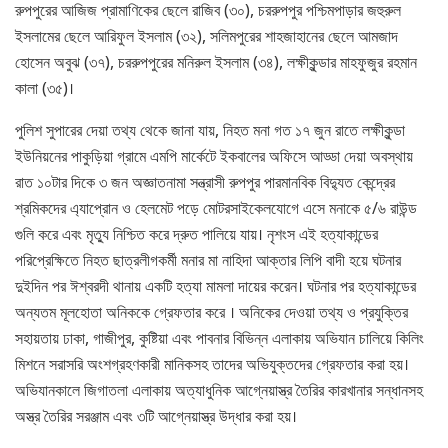
রুপপুরের আজিজ প্রামাণিকের ছেলে রাজিব (৩০), চররুপপুর পশ্চিমপাড়ার জহুরুল
ইসলামের ছেলে আরিফুল ইসলাম (৩২), সলিমপুরের শাহজাহানের ছেলে আমজাদ
হোসেন অবুঝ (৩৭), চররুপপুরের মনিরুল ইসলাম (৩৪), লক্ষীকুন্ডার মাহফুজুর রহমান
কালা (৩৫)।
পুলিশ সুপারের দেয়া তথ্য থেকে জানা যায়, নিহত মনা গত ১৭ জুন রাতে লক্ষীকুন্ডা
ইউনিয়নের পাকুড়িয়া গ্রামে এমপি মার্কেটে ইকবালের অফিসে আড্ডা দেয়া অবস্থায়
রাত ১০টার দিকে ৩ জন অজ্ঞাতনামা সন্ত্রাসী রুপপুর পারমানবিক বিদ্যুত কেন্দ্রের
শ্রমিকদের এ্যাপ্রোন ও হেলমেট পড়ে মোটরসাইকেলযোগে এসে মনাকে ৫/৬ রাউন্ড
গুলি করে এবং মৃত্যু নিশ্চিত করে দ্রুত পালিয়ে যায়। নৃশংস এই হত্যাকান্ডের
পরিপ্রেক্ষিতে নিহত ছাত্রলীগকর্মী মনার মা নাহিদা আক্তার লিপি বাদী হয়ে ঘটনার
দুইদিন পর ঈশ্বরদী থানায় একটি হত্যা মামলা দায়ের করেন। ঘটনার পর হত্যাকান্ডের
অন্যতম মূলহোতা অনিককে গ্রেফতার করে । অনিকের দেওয়া তথ্য ও প্রযুক্তির
সহায়তায় ঢাকা, গাজীপুর, কুষ্টিয়া এবং পাবনার বিভিন্ন এলাকায় অভিযান চালিয়ে কিলিং
মিশনে সরাসরি অংশগ্রহণকারী মানিকসহ তাদের অভিযুক্তদের গ্রেফতার করা হয়।
অভিযানকালে জিগাতলা এলাকায় অত্যাধুনিক আগ্নেয়াস্ত্র তৈরির কারখানার সন্ধানসহ
অস্ত্র তৈরির সরঞ্জাম এবং ৩টি আগ্নেয়াস্ত্র উদ্ধার করা হয়।