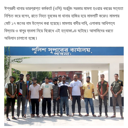
ঈশ্বরদী থানার ভারপ্রাপ্ত কর্মকর্তা (ওসি) অরবিন্দ সরকার মামলা হওয়ার খবরের সত্যতা
নিশ্চিত করে বলেন, রাতে নিহত যুবকের মা থানায় হাজির হয়ে মামলাটি করেন। মামলায়
মোট ১৭ জনের নাম উল্লেখ করা হয়েছে। মামলায় বাদীর দাবি, এলাকায় আধিপত্য
বিস্তার ও বালুর ব্যবসা নিয়ে বিরোধে এই হত্যাকাণ্ড ঘটেছে। আসামিদের ধরতে
অভিযান চালানো হচ্ছে।