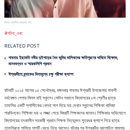
নিহত তাফসির আহমেদ মনা
#ঘটনা_এক
:
RELATED POST
পাবনায় ইছামতি নদীর দুইপাড়ের বৈধ ভূমির মালিকদের ক্ষতিপূরণের দাবিতে বিক্ষোভ,
মানববন্ধন ও স্মারকলিপি প্রদান
ঈশ্বরদীতে ব্র্যাকের বিনামূল্যে চক্ষু পরীক্ষা ক্যাম্প
ঘটনাটি ২০১৫ সালের ১৫ সেপ্টেম্বর, মঙ্গলবার পাবনার ঈশ্বরদী উপজেলার পাকশী
নর্থবেঙ্গল পেপার মিলস হাই স্কুলে। সেদিন সকালে বিদ্যালয়ের ৮ম শ্রেণীর ছাত্র
তাফসির একটি প্লাস্টিকের খেলনা সাপ দিয়ে ভয় দেখান স্কুলের শিক্ষিকা খাদিজা
পারভিনকে। শিক্ষিকা ভয় ও লজ্জা পেয়ে বিষয়টি শিক্ষকদের জানান। শিক্ষিকার অভিযোগে
বিদ্যালয়ের তৎকালীন সহকারী প্রধান শিক্ষক নিত্যনন্দন সুত্রধর ক্লাশে গিয়ে ছাত্র
তাফসিরকে শাসিয়ে সাপটি কেড়ে নিয়ে আসেন। ঘটনার পর ঈশ্বরদীর আলোচিত মামলার