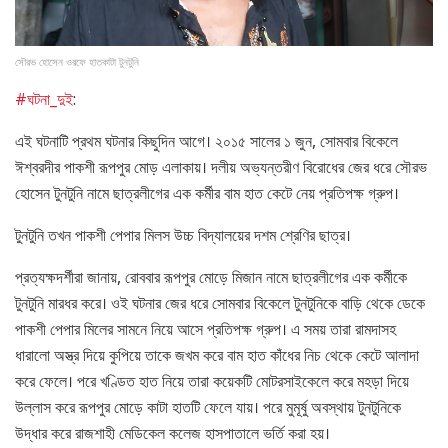
সৌরভ হোসেন ওরফে হাতকাটা টুনটুনি
#ঘটনা_দুই
:
এই ঘটনাটি প্রথম ঘটনার কিছুদিন আগে। ২০১৫ সালের ১ জুন, সোমবার বিকেলে
ঈশ্বরদীর পাকশী রূপপুর মোড় এলাকায়। দলীয় অভ্যন্তরীণ বিরোধের জের ধরে সৌরভ
হোসেন টুনটুনি নামে ছাত্রলীগের এক কর্মীর বাম হাত কেটে নেয় প্রতিপক্ষ গ্রুপ।
টুনটুনি তখন পাকশী পেপার মিলস উচ্চ বিদ্যালয়ের দশম শ্রেণির ছাত্র।
প্রত্যক্ষদর্শীরা জানায়, রোববার রূপপুর মোড়ে মিজান নামে ছাত্রলীগের এক কর্মীকে
টুনটুনি মারধর করে। ওই ঘটনার জের ধরে সোমবার বিকেলে টুনটুনিকে বাড়ি থেকে ডেকে
পাকশী পেপার মিলের সামনে নিয়ে আসে প্রতিপক্ষ গ্রুপ। এ সময় তারা রামদাসহ
ধারালো অস্ত্র দিয়ে কুপিয়ে তাকে জখম করে বাম হাত কাঁধের নিচ থেকে কেটে আলাদা
করে ফেলে। পরে খণ্ডিত হাত নিয়ে তারা কয়েকটি মোটরসাইকেলে করে মহড়া দিয়ে
উল্লাস করে রূপপুর মোড়ে কাটা হাতটি ফেলে যায়। পরে মুমূর্ষু অবস্থায় টুনটুনিকে
উদ্ধার করে রাজশাহী মেডিকেল কলেজ হাসপাতালে ভর্তি করা হয়।