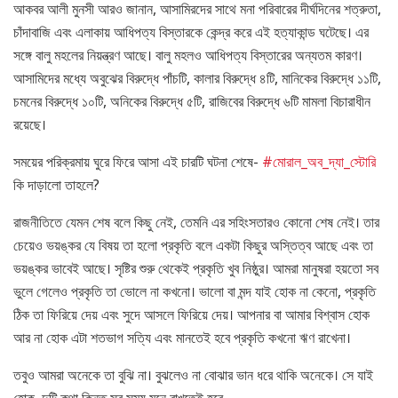
আকবর আলী মুনসী আরও জানান, আসামিরদের সাথে মনা পরিবারের দীর্ঘদিনের শত্রুতা,
চাঁদাবাজি এবং এলাকায় আধিপত্য বিস্তারকে কেন্দ্র করে এই হত্যাকান্ড ঘটেছে। এর
সঙ্গে বালু মহলের নিয়ন্ত্রণ আছে। বালু মহলও আধিপত্য বিস্তারের অন্যতম কারণ।
আসামিদের মধ্যে অবুঝের বিরুদ্ধে পাঁচটি, কালার বিরুদ্ধে ৪টি, মানিকের বিরুদ্ধে ১১টি,
চমনের বিরুদ্ধে ১০টি, অনিকের বিরুদ্ধে ৫টি, রাজিবের বিরুদ্ধে ৬টি মামলা বিচারাধীন
রয়েছে।
সময়ের পরিক্রমায় ঘুরে ফিরে আসা এই চারটি ঘটনা শেষে-
#মোরাল_অব_দ্যা_স্টোরি
কি দাড়ালো তাহলে?
রাজনীতিতে যেমন শেষ বলে কিছু নেই, তেমনি এর সহিংসতারও কোনো শেষ নেই। তার
চেয়েও ভয়ঙ্কর যে বিষয় তা হলো প্রকৃতি বলে একটা কিছুর অস্তিত্ব আছে এবং তা
ভয়ঙ্কর ভাবেই আছে। সৃষ্টির শুরু থেকেই প্রকৃতি খুব নিষ্ঠুর। আমরা মানুষরা হয়তো সব
ভুলে গেলেও প্রকৃতি তা ভোলে না কখনো। ভালো বা মন্দ যাই হোক না কেনো, প্রকৃতি
ঠিক তা ফিরিয়ে দেয় এবং সুদে আসলে ফিরিয়ে দেয়। আপনার বা আমার বিশ্বাস হোক
আর না হোক এটা শতভাগ সত্যি এবং মানতেই হবে প্রকৃতি কখনো ঋণ রাখেনা।
তবুও আমরা অনেকে তা বুঝি না। বুঝলেও না বোঝার ভান ধরে থাকি অনেকে। সে যাই