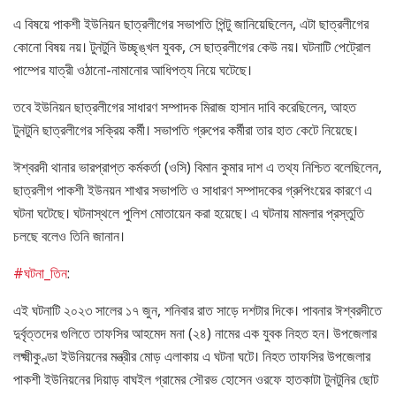
এ বিষয়ে পাকশী ইউনিয়ন ছাত্রলীগের সভাপতি পিন্টু জানিয়েছিলেন, এটা ছাত্রলীগের
কোনো বিষয় নয়। টুনটুনি উচ্ছৃঙ্খল যুবক, সে ছাত্রলীগের কেউ নয়। ঘটনাটি পেট্রোল
পাম্পের যাত্রী ওঠানো-নামানোর আধিপত্য নিয়ে ঘটেছে।
তবে ইউনিয়ন ছাত্রলীগের সাধারণ সম্পাদক মিরাজ হাসান দাবি করেছিলেন, আহত
টুনটুনি ছাত্রলীগের সক্রিয় কর্মী। সভাপতি গ্রুপের কর্মীরা তার হাত কেটে নিয়েছে।
ঈশ্বরদী থানার ভারপ্রাপ্ত কর্মকর্তা (ওসি) বিমান কুমার দাশ এ তথ্য নিশ্চিত বলেছিলেন,
ছাত্রলীগ পাকশী ইউনয়ন শাখার সভাপতি ও সাধারণ সম্পাদকের গ্রুপিংয়ের কারণে এ
ঘটনা ঘটেছে। ঘটনাস্থলে পুলিশ মোতায়েন করা হয়েছে। এ ঘটনায় মামলার প্রস্তুতি
চলছে বলেও তিনি জানান।
#ঘটনা_তিন
:
এই ঘটনাটি ২০২৩ সালের ১৭ জুন, শনিবার রাত সাড়ে দশটার দিকে। পাবনার ঈশ্বরদীতে
দুর্বৃত্তদের গুলিতে তাফসির আহমেদ মনা (২৪) নামের এক যুবক নিহত হন। উপজেলার
লক্ষ্মীকুণ্ডা ইউনিয়নের মন্ত্রীর মোড় এলাকায় এ ঘটনা ঘটে। নিহত তাফসির উপজেলার
পাকশী ইউনিয়নের দিয়াড় বাঘইল গ্রামের সৌরভ হোসেন ওরফে হাতকাটা টুনটুনির ছোট