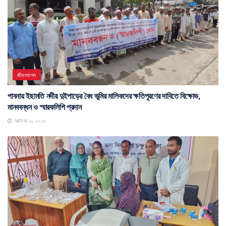
জীবনযাপন
পাবনায় ইছামতি নদীর দুইপাড়ের বৈধ ভূমির মালিকদের ক্ষতিপূরণের দাবিতে বিক্ষোভ,
মানববন্ধন ও স্মারকলিপি প্রদান
অক্টোবর ৬, ২০২৫