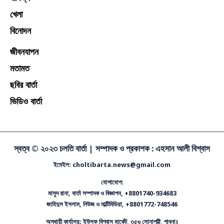
বাণিজ্য
খেলা
বিনোদন
জীবনযাপন
মতামত
ছবির বার্তা
ভিডিও বার্তা
স্বত্ব © ২০২৩ চলতি বার্তা |
সম্পাদক ও প্রকাশক : এহসান আলী বিশ্বাস
ইমেইল: choltibarta.news@gmail.com
যোগাযোগ:
মাসুদ রানা, বার্তা সম্পাদক ও বিজ্ঞাপন, +8801740-934683
জাহিদুল ইসলাম, নিউজ ও মাল্টিমিডিয়া, +8801772-748546