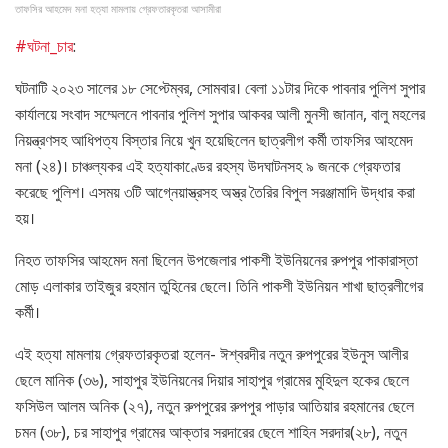
তাফসির আহমেদ মনা হত্যা মামলায় গ্রেফতারকৃতরা আসামীরা
#ঘটনা_চার
:
ঘটনাটি ২০২৩ সালের ১৮ সেপ্টেম্বর, সোমবার। বেলা ১১টার দিকে পাবনার পুলিশ সুপার
কার্যালয়ে সংবাদ সম্মেলনে পাবনার পুলিশ সুপার আকবর আলী মুনসী জানান, বালু মহলের
নিয়ন্ত্রণসহ আধিপত্য বিস্তার নিয়ে খুন হয়েছিলেন ছাত্রলীগ কর্মী তাফসির আহমেদ
মনা (২৪)। চাঞ্চল্যকর এই হত্যাকাণ্ডের রহস্য উদঘাটনসহ ৯ জনকে গ্রেফতার
করেছে পুলিশ। এসময় ৩টি আগ্নেয়াস্ত্রসহ অস্ত্র তৈরির বিপুল সরঞ্জামাদি উদ্ধার করা
হয়।
নিহত তাফসির আহমেদ মনা ছিলেন উপজেলার পাকশী ইউনিয়নের রুপপুর পাকারাস্তা
মোড় এলাকার তাইজুর রহমান তুহিনের ছেলে। তিনি পাকশী ইউনিয়ন শাখা ছাত্রলীগের
কর্মী।
এই হত্যা মামলায় গ্রেফতারকৃতরা হলেন- ঈশ্বরদীর নতুন রুপপুরের ইউনুস আলীর
ছেলে মানিক (৩৬), সাহাপুর ইউনিয়নের দিয়ার সাহাপুর গ্রামের মুহিদুল হকের ছেলে
ফসিউল আলম অনিক (২৭), নতুন রুপপুরের রুপপুর পাড়ার আতিয়ার রহমানের ছেলে
চমন (৩৮), চর সাহাপুর গ্রামের আক্তার সরদারের ছেলে শাহিন সরদার(২৮), নতুন