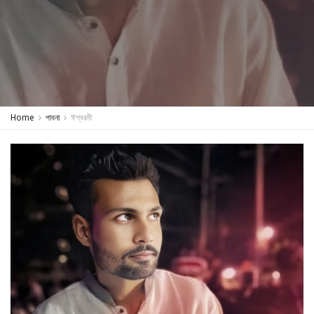
Home
পাবনা
ঈশ্বরদী