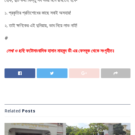
হোক, দুটি কথা কিন্তু সব সময় মনে রাখতেই হবে-
১. প্রকৃতির প্রতিশোধের কাছে সবাই অসহায়!
২. তাই ক্ষণিকের এই দুনিয়ায়, ভাব নিয়ে লাভ নাই!
#
লেখা ও ছবি:
ফটোসাংবাদিক হাসান মাহমুদ ডী এর ফেসবুক থেকে সংগৃহীত।
Related
Posts