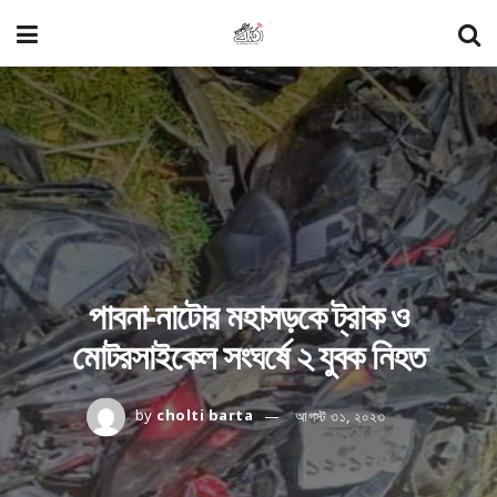
পাবনা-নাটোর মহাসড়কে ট্রাক ও
মোটরসাইকেল সংঘর্ষে ২ যুবক নিহত
by
cholti barta
আগস্ট ৩১, ২০২৩