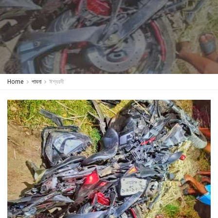
Home
পাবনা
ঈশ্বরদী