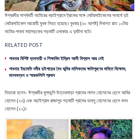
ঈশ্বরদীর পার্শ্ববর্তী নাটোরের বড়াইগ্রামে ট্রাকের সঙ্গে মোটরসাইকেলের সংঘর্ষে দুই
মোটরসাইকেল আরোহী যুবক নিহত হয়েছে। বুধবার (৩০ আগষ্ট) দিবাগত রাত ১০টায়
নাটোর-পাবনা মহাসড়কের গড়মাটি এলাকায় এ দুর্ঘটনা ঘটে।
RELATED POST
পাবনার বিশিষ্ট ব্যবসায়ী ও শিক্ষাবিদ ইদ্রিস আলী বিশ্বাস আর নেই
পাবনায় ইছামতি নদীর দুইপাড়ের বৈধ ভূমির মালিকদের ক্ষতিপূরণের দাবিতে বিক্ষোভ,
মানববন্ধন ও স্মারকলিপি প্রদান
নিহতরা হলেন- ঈশ্বরদীর মুলাডুলি উত্তরপাড়া গ্রামের লালন হোসেনের ছেলে আবির
হোসেন (২৩) এবং বড়াইগ্রাম রাজাপুর গড়মাটি গ্রামের ডাবলু হোসেনের ছেলে মনন
হোসেন (২২)।