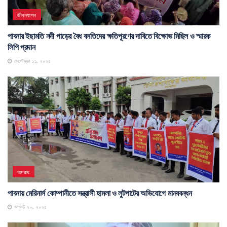
জীবনযাপন
পাবনার ইছামতি নদী পাড়ের বৈধ বসতিদের ক্ষতিপূরণের দাবিতে বিক্ষোভ মিছিল ও স্মারক
লিপি প্রদান
সেপ্টেম্বর ১১, ২০২৫
অপরাধ
পাবনায় মেরিনার্স কোম্পানীতে সন্ত্রাসী হামলা ও লুটপাটের অভিযোগে মানববন্ধন
আগস্ট ২০, ২০২৫