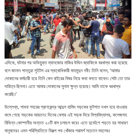
এদিকে, ঘটনার পর অভিযুুক্ত ম্যানজোর নাজির উদ্দিন জ্যাকিকে বরখাস্থ করা হয়েছে
বলে জানান পান্তুয়া সুইটস এর স্বত্বাধিকারী মাহমুদুন নবী। তিনি বলেন, ‘আমার
দোকানের কর্মচারী হয়ে তিনি কেন বাইরের বিষয় নিয়ে কথা বলতে যাবেন। সেটা তো তার
দায়িত্ব ছিলনা। এতে আমার দোকানের সুনাম ক্ষুন্ন হয়েছে। আমি তাকে বরখাস্থ
করেছি।’
উল্লেখ্য, পাবনা শহরের প্রাণকেন্দ্র আব্দুল হামিদ সড়কের ফুটপাত দখল হয়ে যাওয়ায়
কমে গেছে সড়কের আয়তন। দিনের বেলায় এই সড়ক দিয়ে বিশ্ববিদ্যালয়, কলেজসহ
বিভিন্ন কোম্পানীর অন্তত ২০টি বাস চলাচল করে। এতে দুর্ভোগে পড়তে হয় সাধারণ
মানুষদের। এমন পরিস্থিতিতে বিকল্প পথ খোঁজার পরামর্শ সচেতন মহলের।