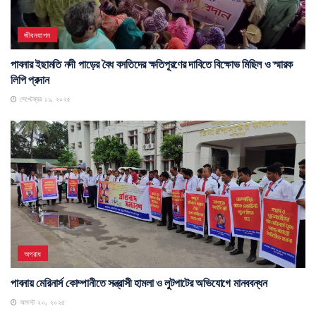
জীবনযাপন
পাবনার ইছামতি নদী পাড়ের বৈধ বসতিদের ক্ষতিপূরণের দাবিতে বিক্ষোভ মিছিল ও স্মারক
লিপি প্রদান
সেপ্টেম্বর ১১, ২০২৫
অপরাধ
পাবনায় মেরিনার্স কোম্পানীতে সন্ত্রাসী হামলা ও লুটপাটের অভিযোগে মানববন্ধন
আগস্ট ২০, ২০২৫