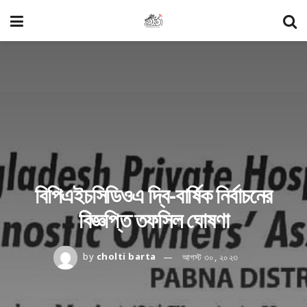
বিপিএইচসিডিওএ দ্বি-বার্ষিক নির্বাচনের
বিজ্ঞপ্তি তফসিল ঘোষণা
by
cholti barta
আগস্ট ৩০, ২০২৩