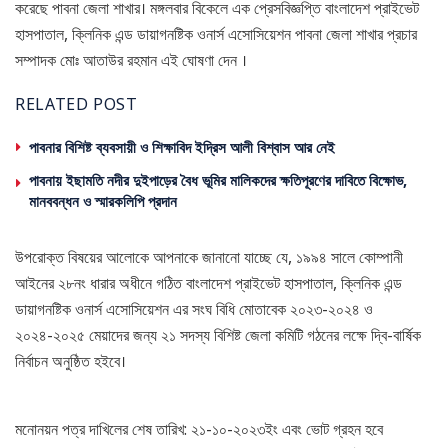
করেছে পাবনা জেলা শাখার। মঙ্গলবার বিকেলে এক প্রেসবিজ্ঞপ্তি বাংলাদেশ প্রাইভেট
হাসপাতাল, ক্লিনিক এন্ড ডায়াগনষ্টিক ওনার্স এসোসিয়েশন পাবনা জেলা শাখার প্রচার
সম্পাদক মোঃ আতাউর রহমান এই ঘোষণা দেন ।
RELATED POST
পাবনার বিশিষ্ট ব্যবসায়ী ও শিক্ষাবিদ ইদ্রিস আলী বিশ্বাস আর নেই
পাবনায় ইছামতি নদীর দুইপাড়ের বৈধ ভূমির মালিকদের ক্ষতিপূরণের দাবিতে বিক্ষোভ,
মানববন্ধন ও স্মারকলিপি প্রদান
উপরোক্ত বিষয়ের আলোকে আপনাকে জানানো যাচ্ছে যে, ১৯৯৪ সালে কোম্পানী
আইনের ২৮নং ধারার অধীনে গঠিত বাংলাদেশ প্রাইভেট হাসপাতাল, ক্লিনিক এন্ড
ডায়াগনষ্টিক ওনার্স এসোসিয়েশন এর সংঘ বিধি মোতাবেক ২০২৩-২০২৪ ও
২০২৪-২০২৫ মেয়াদের জন্য ২১ সদস্য বিশিষ্ট জেলা কমিটি গঠনের লক্ষে দ্বি-বার্ষিক
নির্বাচন অনুষ্ঠিত হইবে।
মনোনয়ন পত্র দাখিলের শেষ তারিখ: ২১-১০-২০২৩ইং এবং ভোট গ্রহন হবে