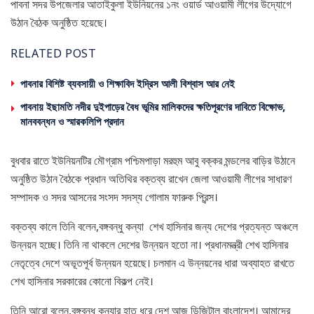
পাবনা সদর উপজেলার আতাইকুলা ইউনিয়নের ১নং ওয়ার্ড আওয়ামী লীগের উদ্যোগে
উঠান বৈঠক অনুষ্ঠিত হয়েছে।
RELATED POST
পাবনার বিশিষ্ট ব্যবসায়ী ও শিক্ষাবিদ ইদ্রিস আলী বিশ্বাস আর নেই
পাবনায় ইছামতি নদীর দুইপাড়ের বৈধ ভূমির মালিকদের ক্ষতিপূরণের দাবিতে বিক্ষোভ,
মানববন্ধন ও স্মারকলিপি প্রদান
বুধবার রাতে ইউনিয়নটির মৌগ্রাম পশ্চিমপাড়া মরহুম আবু বক্কর মন্ডলের বাড়ির উঠানে
অনুষ্ঠিত উঠান বৈঠকে প্রধান অতিথির বক্তব্য রাখেন জেলা আওয়ামী লীগের সাধারণ
সম্পাদক ও সদর আসনের সংসদ সদস্য গোলাম ফারুক প্রিন্স।
বক্তব্য কালে তিনি বলেন,বঙ্গবন্ধু কন্যা শেখ হাসিনার জন্য দেশের প্রত্যন্ত অঞ্চলে
উন্নয়ন হচ্ছে। তিনি না থাকলে দেশের উন্নয়ন হতো না। প্রধানমন্ত্রী শেখ হাসিনার
নেতৃত্বে দেশে অভূতপূর্ব উন্নয়ন হয়েছে। চলমান এ উন্নয়নের ধারা অব্যাহত রাখতে
শেখ হাসিনার সরকারের কোনো বিকল্প নেই।
তিনি আরো বলেন,বঙ্গবন্ধু কন্যার হাত ধরে দেশ আজ ডিজিটাল বাংলাদেশ। আমাদের