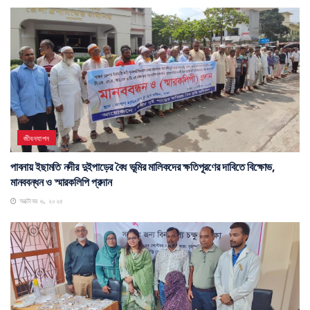
জীবনযাপন
পাবনায় ইছামতি নদীর দুইপাড়ের বৈধ ভূমির মালিকদের ক্ষতিপূরণের দাবিতে বিক্ষোভ,
মানববন্ধন ও স্মারকলিপি প্রদান
অক্টোবর ৬, ২০২৫