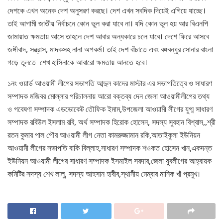
দেশকে এখন অনেক দেশ অনুসরণ করছে। দেশ এখন সবদিক দিয়েই এগিয়ে যাচ্ছে।
তাই আগামী জাতীয় নির্বাচনে কোন ভুল করা যাবে না। যদি কোন ভুল হয় আর বিএনপি
জামায়াত ক্ষমতায় আসে তাহলে দেশ আবার অন্ধকারে চলে যাবে। দেশে ফিরে আসবে
জঙ্গীবাদ, সন্ত্রাস, মাদকসহ নানা অপকর্ম। তাই দেশ বাঁচাতে এবং বঙ্গবন্ধুর সোনার বাংলা
গড়ে তুলতে শেখ হাসিনাকে আবারো ক্ষমতায় আনতে হবে।
১নং ওয়ার্ড আওয়ামী লীগের সভাপতি আব্দুল কাদের মাস্টার এর সভাপতিত্বে ও সাধারণ
সম্পাদক মজিবর মোল্লার পরিচালনায় আরো বক্তব্য দেন জেলা আওয়ামীলীগের তথ্য
ও গবেষণা সম্পাদক এডভোকেট তৌফিক ইমাম,উপজেলা আওয়ামী লীগের যুগ্ম সাধারণ
সম্পাদক রবিউল ইসলাম রবি, অর্থ সম্পাদক হিরোক হোসেন, সদস্য সুবহান বিশ্বাস,,শ্রী
রতন কুমার পাল পৌর আওয়ামী লীগ নেতা কামরুজ্জামান রকি,আতাইকুলা ইউনিয়ন
আওয়ামী লীগের সভাপতি বাকি বিল্লাহ,সাধারণ সম্পাদক শওকত হোসেন খান,একদন্ত
ইউনিয়ন আওয়ামী লীগের সাধারণ সম্পাদক ইসমাইল সরদার,জেলা যুবলীগের আহ্বায়ক
কমিটির সদস্য শেখ লালু, সদস্য আহসান হাবীব,স্থানীয় মেম্বার মানিক খাঁ প্রমুখ।