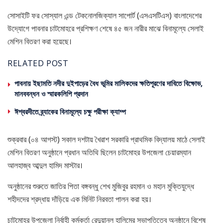
সোসাইটি ফর সোস্যাল এন্ড টেকনোলজিক্যাল সাপোর্ট (এসএসটিএস) বাংলাদেশের
উদ্যোগে পাবনার চাটমোহরে প্রশিক্ষণ শেষে ৪৫ জন নারীর মাঝে বিনামূল্যে সেলাই
মেশিন বিতরণ করা হয়েছে।
RELATED POST
পাবনায় ইছামতি নদীর দুইপাড়ের বৈধ ভূমির মালিকদের ক্ষতিপূরণের দাবিতে বিক্ষোভ,
মানববন্ধন ও স্মারকলিপি প্রদান
ঈশ্বরদীতে ব্র্যাকের বিনামূল্যে চক্ষু পরীক্ষা ক্যাম্প
শুক্রবার (০৪ আগস্ট) সকাল দশটায় খৈরাশ সরকারি প্রাথমিক বিদ্যালয় মাঠে সেলাই
মেশিন বিতরণ অনুষ্ঠানে প্রধান অতিথি ছিলেন চাটমোহর উপজেলা চেয়ারম্যান
আলহাজ্ব আব্দুল হামিদ মাস্টার।
অনুষ্ঠানের শুরুতে জাতির পিতা বঙ্গবন্ধু শেখ মুজিবুর রহমান ও মহান মুক্তিযুদ্ধে
শহীদদের শ্রদ্ধায় দাঁড়িয়ে এক মিনিট নিরবতা পালন করা হয়।
চাটমোহর উপজেলা নির্বাহী কর্মকর্তা রেদুয়ানুল হালিমের সভাপতিত্বে অনুষ্ঠানে বিশেষ