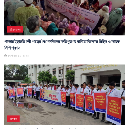
জীবনযাপন
পাবনার ইছামতি নদী পাড়ের বৈধ বসতিদের ক্ষতিপূরণের দাবিতে বিক্ষোভ মিছিল ও স্মারক
লিপি প্রদান
সেপ্টেম্বর ১১, ২০২৫
অপরাধ