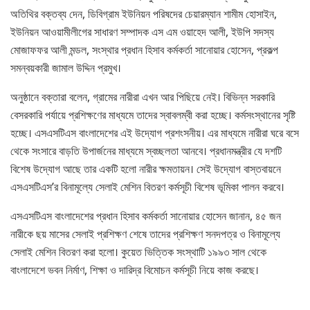
অতিথির বক্তব্য দেন, ডিবিগ্রাম ইউনিয়ন পরিষদের চেয়ারম্যান শামীম হোসাইন,
ইউনিয়ন আওয়ামীলীগের সাধারণ সম্পাদক এস এম ওয়াহেদ আলী, ইউপি সদস্য
মোজাফফর আলী মন্ডল, সংস্থার প্রধান হিসাব কর্মকর্তা সানোয়ার হোসেন, প্রকল্প
সমন্বয়কারী জামাল উদ্দিন প্রমুখ।
অনুষ্ঠানে বক্তারা বলেন, গ্রামের নারীরা এখন আর পিছিয়ে নেই। বিভিন্ন সরকারি
বেসরকারি পর্যায়ে প্রশিক্ষণের মাধ্যমে তাদের স্বাবলম্বী করা হচ্ছে। কর্মসংস্থানের সৃষ্টি
হচ্ছে। এসএসটিএস বাংলাদেশের এই উদ্যোগ প্রশংসনীয়। এর মাধ্যমে নারীরা ঘরে বসে
থেকে সংসারে বাড়তি উপার্জনের মাধ্যমে স্বচ্ছলতা আনবে। প্রধানমন্ত্রীর যে দশটি
বিশেষ উদ্যোগ আছে তার একটি হলো নারীর ক্ষমতায়ন। সেই উদ্যোগ বাস্তবায়নে
এসএসটিএস’র বিনামূল্যে সেলাই মেশিন বিতরণ কর্মসূচী বিশেষ ভূমিকা পালন করবে।
এসএসটিএস বাংলাদেশের প্রধান হিসাব কর্মকর্তা সানোয়ার হোসেন জানান, ৪৫ জন
নারীকে ছয় মাসের সেলাই প্রশিক্ষণ শেষে তাদের প্রশিক্ষণ সনদপত্র ও বিনামূল্যে
সেলাই মেশিন বিতরণ করা হলো। কুয়েত ভিত্তিক সংস্থাটি ১৯৯৩ সাল থেকে
বাংলাদেশে ভবন নির্মাণ, শিক্ষা ও দারিদ্র বিমোচন কর্মসূচী নিয়ে কাজ করছে।