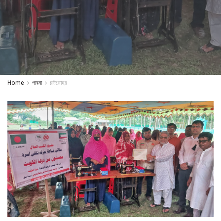
Home
পাবনা
চাটমোহর