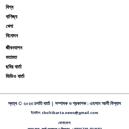
বিশ্ব
বাণিজ্য
খেলা
বিনোদন
জীবনযাপন
মতামত
ছবির বার্তা
ভিডিও বার্তা
স্বত্ব © ২০২৩ চলতি বার্তা |
সম্পাদক ও প্রকাশক : এহসান আলী বিশ্বাস
ইমেইল: choltibarta.news@gmail.com
যোগাযোগ:
মাসুদ রানা, বার্তা সম্পাদক ও বিজ্ঞাপন, +8801740-934683