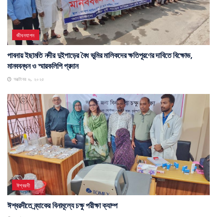
জীবনযাপন
পাবনায় ইছামতি নদীর দুইপাড়ের বৈধ ভূমির মালিকদের ক্ষতিপূরণের দাবিতে বিক্ষোভ,
মানববন্ধন ও স্মারকলিপি প্রদান
অক্টোবর ৬, ২০২৫
ঈশ্বরদী
ঈশ্বরদীতে ব্র্যাকের বিনামূল্যে চক্ষু পরীক্ষা ক্যাম্প