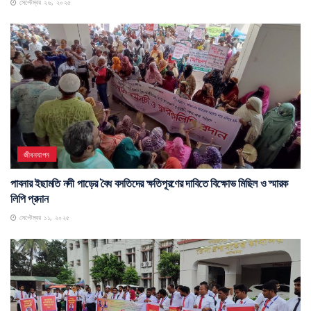
সেপ্টেম্বর ২৬, ২০২৫
জীবনযাপন
পাবনার ইছামতি নদী পাড়ের বৈধ বসতিদের ক্ষতিপূরণের দাবিতে বিক্ষোভ মিছিল ও স্মারক
লিপি প্রদান
সেপ্টেম্বর ১১, ২০২৫