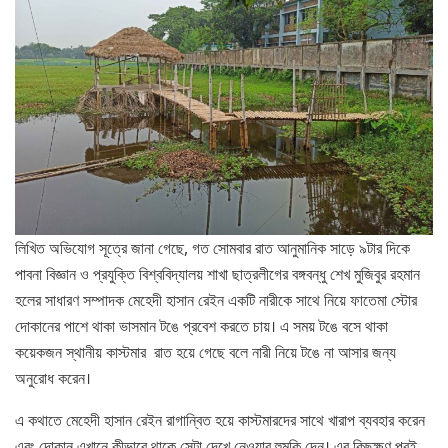
লিখিত অভিযোগ সূত্রে জানা গেছে, গত সোমবার রাত আনুমানিক সাড়ে ৯টার দিকে
পাবনা বিজ্ঞান ও প্রযুক্তি বিশ্ববিদ্যালয় শাখা ছাত্রলীগের বঙ্গবন্ধু শেখ মুজিবুর রহমান
হলের সাধারণ সম্পাদক মেহেদী হাসান রেইন একটি নারীকে সাথে নিয়ে ফাতেমা স্টোর
দোকানের পাশে থাকা ভাসমান টঙে প্রবেশ করতে চায়। এ সময় টঙে বসে থাকা
কয়েকজন স্থানীয় কাস্টমার রাত হয়ে গেছে বলে নারী নিয়ে টঙে না আসার জন্য
অনুরোধ করেন।
এ কথাতে মেহেদী হাসান রেইন রাগান্বিত হয়ে কাস্টমারদের সাথে খারাপ ব্যবহার করেন
এবং দোকান এখানে কীভাবে থাকে সেটা দেখে নেওয়ার হুমকি দেন। এর কিছুক্ষণ পরই