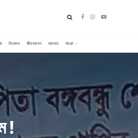
লা
বিনোদন
জীবনযাপন
মতামত
আরো
ম !