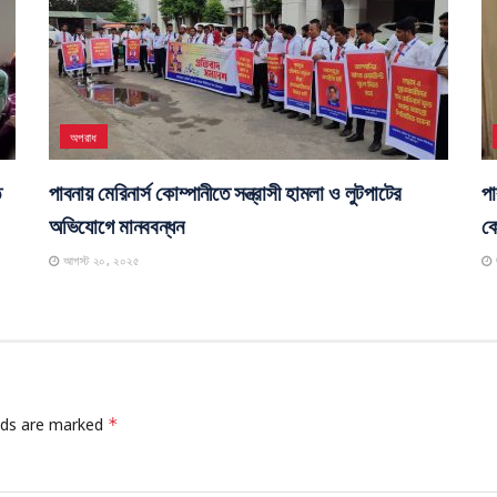
জীবনযাপন
র
পাবনায় ইছামতি নদীর দুইপাড়ের বৈধ ভূমির মালিকদের
ঈশ
ক্ষতিপূরণের দাবিতে বিক্ষোভ, মানববন্ধন ও স্মারকলিপি প্রদান
স
অক্টোবর ৬, ২০২৫
অপরাধ
ে
পাবনায় মেরিনার্স কোম্পানীতে সন্ত্রাসী হামলা ও লুটপাটের
পা
অভিযোগে মানববন্ধন
কো