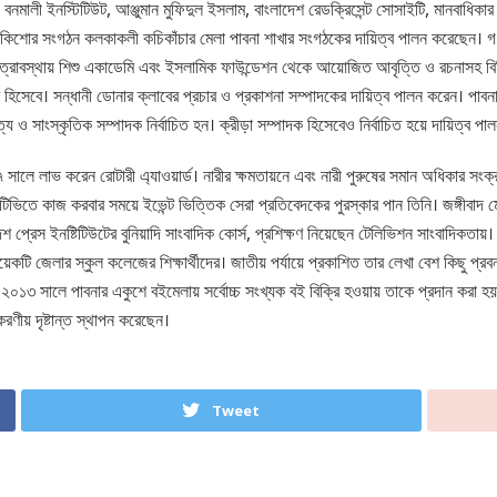
নমালী ইনস্টিটিউট, আঞ্জুমান মুফিদুল ইসলাম, বাংলাদেশ রেডক্রিসেন্ট সোসাইটি, মানবাধিকার ব
শিশু কিশোর সংগঠন কলকাকলী কচিকাঁচার মেলা পাবনা শাখার সংগঠকের দায়িত্ব পালন করেছেন। গ
ত্রাবস্থায় শিশু একাডেমি এবং ইসলামিক ফাউন্ডেশন থেকে আয়োজিত আবৃত্তি ও রচনাসহ বিভি
টর হিসেবে। সন্ধানী ডোনার ক্লাবের প্রচার ও প্রকাশনা সম্পাদকের দায়িত্ব পালন করেন। পাবন
িত্য ও সাংস্কৃতিক সম্পাদক নির্বাচিত হন। ক্রীড়া সম্পাদক হিসেবেও নির্বাচিত হয়ে দায়িত্ব 
০০৭ সালে লাভ করেন রোটারী এ্যাওয়ার্ড। নারীর ক্ষমতায়নে এবং নারী পুরুষের সমান অধিকার 
ভিতে কাজ করবার সময়ে ইভেন্ট ভিত্তিক সেরা প্রতিবেদকের পুরস্কার পান তিনি। জঙ্গীবাদ 
শ প্রেস ইনষ্টিটিউটের বুনিয়াদি সাংবাদিক কোর্স, প্রশিক্ষণ নিয়েছেন টেলিভিশন সাংবাদিকতায়
েকটি জেলার স্কুল কলেজের শিক্ষার্থীদের। জাতীয় পর্যায়ে প্রকাশিত তার লেখা বেশ কিছু প্র
১৩ সালে পাবনার একুশে বইমেলায় সর্বোচ্চ সংখ্যক বই বিক্রি হওয়ায় তাকে প্রদান করা হয় স
রণীয় দৃষ্টান্ত স্থাপন করেছেন।
Tweet