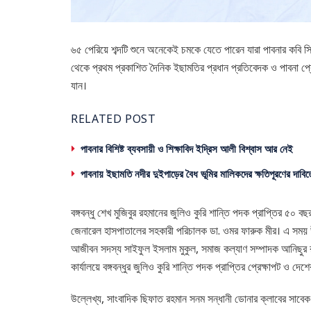
৬৫ পেরিয়ে শব্দটি শুনে অনেকেই চমকে যেতে পারেন যারা পাবনার কবি 
থেকে প্রথম প্রকাশিত দৈনিক ইছামতির প্রধান প্রতিবেদক ও পাবনা প্
যান।
RELATED POST
পাবনার বিশিষ্ট ব্যবসায়ী ও শিক্ষাবিদ ইদ্রিস আলী বিশ্বাস আর নেই
পাবনায় ইছামতি নদীর দুইপাড়ের বৈধ ভূমির মালিকদের ক্ষতিপূরণের দাবিত
বঙ্গবন্ধু শেখ মুজিবুর রহমানের জুলিও কুরি শান্তি পদক প্রাপ্তির ৫০ ব
জেনারেল হাসপাতালের সহকারী পরিচালক ডা. ওমর ফারুক মীর। এ সময় উপস
আজীবন সদস্য সাইফুল ইসলাম মুকুল, সমাজ কল্যাণ সম্পাদক আনিছুর রহ
কার্যালয়ে বঙ্গবন্ধুর জুলিও কুরি শান্তি পদক প্রাপ্তির প্রেক্ষাপট ও দ
উল্লেখ্য, সাংবাদিক ছিফাত রহমান সনম সন্ধানী ডোনার ক্লাবের সাবে