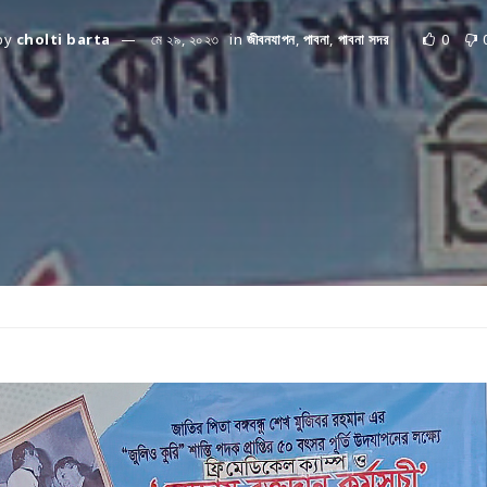
by
cholti barta
মে ২৯, ২০২৩
in
জীবনযাপন
,
পাবনা
,
পাবনা সদর
0