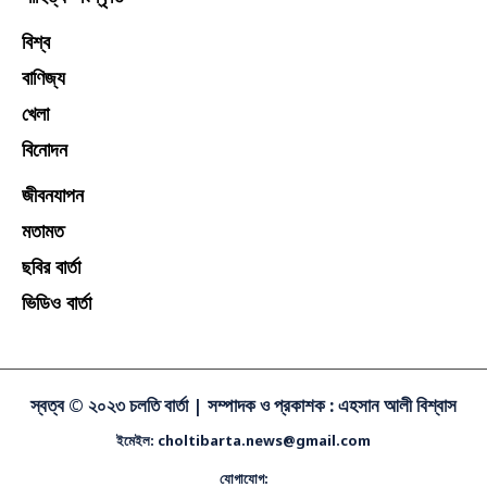
বিশ্ব
বাণিজ্য
খেলা
বিনোদন
জীবনযাপন
মতামত
ছবির বার্তা
ভিডিও বার্তা
স্বত্ব © ২০২৩ চলতি বার্তা |
সম্পাদক ও প্রকাশক : এহসান আলী বিশ্বাস
ইমেইল: choltibarta.news@gmail.com
যোগাযোগ: