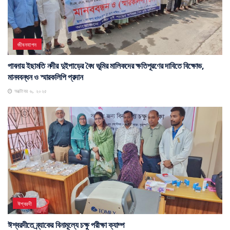
জীবনযাপন
পাবনায় ইছামতি নদীর দুইপাড়ের বৈধ ভূমির মালিকদের ক্ষতিপূরণের দাবিতে বিক্ষোভ,
মানববন্ধন ও স্মারকলিপি প্রদান
অক্টোবর ৬, ২০২৫
ঈশ্বরদী
ঈশ্বরদীতে ব্র্যাকের বিনামূল্যে চক্ষু পরীক্ষা ক্যাম্প