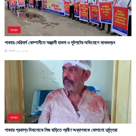
অপরাধ
পাবনায় মেরিনার্স কোম্পানীতে সন্ত্রাসী হামলা ও লুটপাটের অভিযোগে মানববন্ধন
আগস্ট ২০, ২০২৫
অপরাধ
পাবনায় প্রকাশ্য দিবালোকে নিজ বাড়িতে প্রবীণ অধ্যাপককে কোপালো দুর্বৃত্তরা