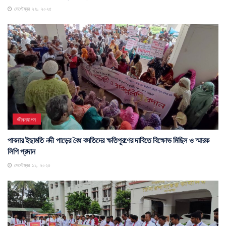
সেপ্টেম্বর ২৬, ২০২৫
জীবনযাপন
পাবনার ইছামতি নদী পাড়ের বৈধ বসতিদের ক্ষতিপূরণের দাবিতে বিক্ষোভ মিছিল ও স্মারক
লিপি প্রদান
সেপ্টেম্বর ১১, ২০২৫