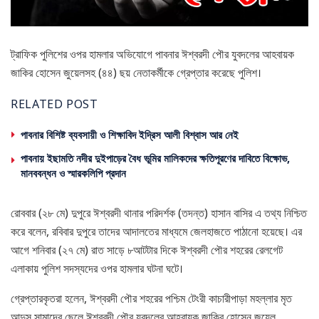
ট্রাফিক পুলিশের ওপর হামলার অভিযোগে পাবনার ঈশ্বরদী পৌর যুবদলের আহবায়ক
জাকির হোসেন জুয়েলসহ (৪৪) ছয় নেতাকর্মীকে গ্রেপ্তার করেছে পুলিশ।
RELATED POST
পাবনার বিশিষ্ট ব্যবসায়ী ও শিক্ষাবিদ ইদ্রিস আলী বিশ্বাস আর নেই
পাবনায় ইছামতি নদীর দুইপাড়ের বৈধ ভূমির মালিকদের ক্ষতিপূরণের দাবিতে বিক্ষোভ,
মানববন্ধন ও স্মারকলিপি প্রদান
রোববার (২৮ মে) দুপুরে ঈশ্বরদী থানার পরিদর্শক (তদন্ত) হাসান বাসির এ তথ্য নিশ্চিত
করে বলেন, রবিবার দুপুরে তাদের আদালতের মাধ্যমে জেলহাজতে পাঠানো হয়েছে। এর
আগে শনিবার (২৭ মে) রাত সাড়ে ৮আটটার দিকে ঈশ্বরদী পৌর শহরের রেলগেট
এলাকায় পুলিশ সদস্যদের ওপর হামলার ঘটনা ঘটে।
গ্রেপ্তারকৃতরা হলেন, ঈশ্বরদী পৌর শহরের পশ্চিম টেংরী কাচারীপাড়া মহল্লার মৃত
আব্দুস সামাদের ছেলে ঈশ্বরদী পৌর যুবদলের আহবায়ক জাকির হোসেন জুয়েল