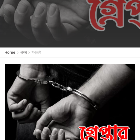
Home
পাবনা
ঈশ্বরদী