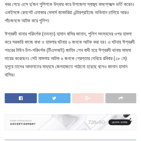
খবর পেয়ে এসে দু’জন পুলিশকে উদ্ধার করে উপজেলা স্বাস্থ্য কমপ্লেক্সে ভর্তি করেন।
একইসঙ্গে রেলগেট এলাকার মেসার্স জাকারিয়া এন্টারপ্রাইজে অভিযান চালিয়ে আরও
পাঁচজনকে আটক করে পুলিশ।
ঈশ্বরদী থানার পরিদর্শক (তদন্ত) হাসান বাসির জানান, পুলিশ সদস্যদের ওপর হামলা
করে সরকারি কাজে বাধা ও হামলার ঘটনায় ৬ জনকে আটক করা হয়। এ ঘটনায় ঈশ্বরদী
শহরের টাউন উপ-পরিদর্শক (টিএসআই) জাহিদ শেখ বাদী হয়ে ঈশ্বরদী থানায় মামলা
দায়ের করেছেন। সেই মামলায় আটক ৬ জনকে গ্রেপ্তার দেখিয়ে রবিবার (২৮ মে)
দুপুরে তাদের আদালতের মাধ্যমে জেলহাজতে পাঠানো হয়েছে বলেও জানান হাসান
বাসির।