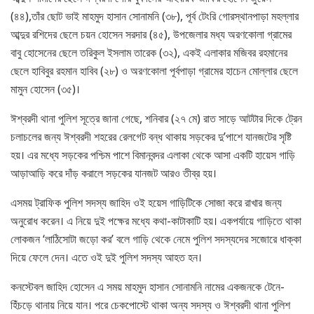
(৪৪),তাঁর ছোট ভাই মাহমুদ হাসান সোনামনি (৩৮), পূর্ব টেংরি গোরস্থানপাড়া মহল্লার
আব্দুর রশিদের ছেলে চয়ন হোসেন সরদার (৪৫), উপজেলার মধ্য অরণকোলা গ্রামের
বাবু হোসেনের ছেলে তরিকুল ইসলাম তারেক (৩২), একই এলাকার মজিবর রহমানের
ছেলে হাবিবুর রহমান হাবিব (২৮) ও অরণকোলা পূর্বপাড়া গ্রামের হাচেন মোল্লার ছেলে
মামুন হোসেন (৩৫)।
ঈশ্বরদী থানা পুলিশ সূত্রে জানা গেছে, শনিবার (২৭ মে) রাত সাড়ে আটটার দিকে ট্রেন
চলাচলের জন্য ঈশ্বরদী শহরের রেলগেট বন্ধ থাকায় সড়কের দু’পাশে যানজটের সৃষ্টি
হয়। এর মধ্যে সড়কের পশ্চিম পাশে বিমানবন্দর এলাকা থেকে আসা একটি হায়েস গাড়ি
আড়াআড়ি করে দাঁড় করালে সড়কের যানজট আরও তীব্র হয়।
এসময় ট্রাফিক পুলিশ সদস্য জাহিদ ওই হয়েস গাড়িটিকে সোজা করে রাখার জন্য
অনুরোধ করেন। এ নিয়ে দুই পক্ষের মধ্যে কথা-কাটাকাটি হয়। একপর্যায়ে গাড়িতে থাকা
লোকজন ‘লাঠিসোটা জড়ো কর’ বলে গাড়ি থেকে নেমে পুলিশ সদস্যদের সজোরে ধাক্কা
দিয়ে ফেলে দেন। এতে ওই দুই পুলিশ সদস্য আহত হন।
কনস্টেবল জাহিদ হোসেন এ সময় মাহমুদ হাসান সোনামনি নামের একজনকে টেনে-
হিঁচড়ে থানায় নিয়ে যান। পরে চেকপোস্টে থাকা অন্য সদস্য ও ঈশ্বরদী থানা পুলিশ