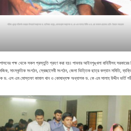
পরীক্ষা কেন্দ্র পরিদর্শন করছেন উপাচার্য অধ্যাপক ড. হাফিজা খাতুন, কোষাধ্যক্ষ অধ্যাপক ড. কে এম সালাহ উদ্দীন ও ড. মো কামাল হোসেন। ছবি- ইমরান আহমেদ
যালয় প্রশাসনের পক্ষ থেকে সকল প্রস্তুতি গ্রহণ করা হয়। পাবনার আইনশৃঙ্খলা বাহিনীসহ সরকারের 
ক, সাংস্কৃতিক সংগঠন, স্বেচ্ছাসেবী সংগঠন, জেলা ভিত্তিক ছাত্র কল্যান সমিতি, ব্যক্তি উদ্য
 ড. এস এম মোস্তফা কামাল খান ও কোষাধ্যক্ষ অধ্যাপক ড. কে এম সালাহ উদ্দীন ভর্তি পরীক্ষা সা