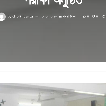
by
cholti barta
মে ২৭, ২০২৩
in
পাবনা
,
শিক্ষা
0
0