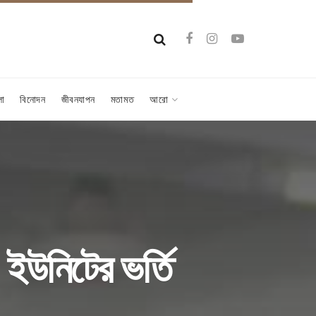
লা
বিনোদন
জীবনযাপন
মতামত
আরো
’ ইউনিটের ভর্তি