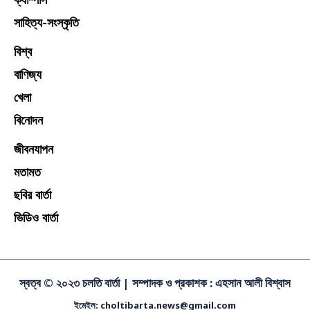
সাহিত্য-সংস্কৃতি
বিশ্ব
বাণিজ্য
খেলা
বিনোদন
জীবনযাপন
মতামত
ছবির বার্তা
ভিডিও বার্তা
স্বত্ব © ২০২৩ চলতি বার্তা |
সম্পাদক ও প্রকাশক : এহসান আলী বিশ্বাস
ইমেইল: choltibarta.news@gmail.com