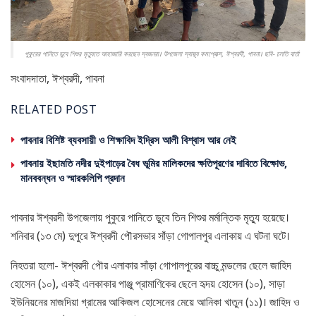
পুকুরের পানিতে ডুবে শিশুর মৃত্যুতে আহাজারি করছেন স্বজনরা। উপজেলা স্বাস্থ্য কমপ্লেক্স, ঈশ্বরদী, পাবনা। ছবি- চলতি বার্তা
সংবাদদাতা, ঈশ্বরদী, পাবনা
RELATED POST
পাবনার বিশিষ্ট ব্যবসায়ী ও শিক্ষাবিদ ইদ্রিস আলী বিশ্বাস আর নেই
পাবনায় ইছামতি নদীর দুইপাড়ের বৈধ ভূমির মালিকদের ক্ষতিপূরণের দাবিতে বিক্ষোভ,
মানববন্ধন ও স্মারকলিপি প্রদান
পাবনার ঈশ্বরদী উপজেলায় পুকুরে পানিতে ডুবে তিন শিশুর মর্মান্তিক মৃত্যু হয়েছে।
শনিবার (১৩ মে) দুপুরে ঈশ্বরদী পৌরসভার সাঁড়া গোপালপুর এলাকায় এ ঘটনা ঘটে।
নিহতরা হলো- ঈশ্বরদী পৌর এলাকার সাঁড়া গোপালপুরের বাচ্চু মন্ডলের ছেলে জাহিদ
হোসেন (১০), একই এলকাকার পাঞ্জু প্রামাণিকের ছেলে হৃদয় হোসেন (১০), সাড়া
ইউনিয়নের মাজদিয়া গ্রামের আকিজল হোসেনের মেয়ে আনিকা খাতুন (১১)। জাহিদ ও