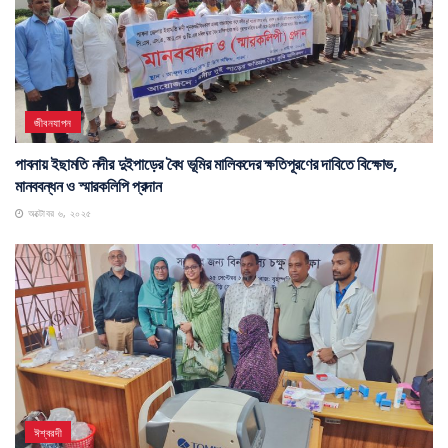
জীবনযাপন
পাবনায় ইছামতি নদীর দুইপাড়ের বৈধ ভূমির মালিকদের ক্ষতিপূরণের দাবিতে বিক্ষোভ,
মানববন্ধন ও স্মারকলিপি প্রদান
অক্টোবর ৬, ২০২৫
ঈশ্বরদী