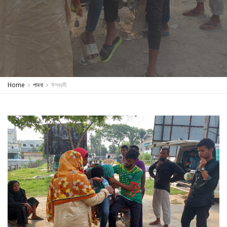
Home
পাবনা
ঈশ্বরদী