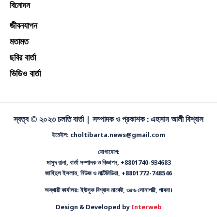
খেলা
বিনোদন
জীবনযাপন
মতামত
ছবির বার্তা
ভিডিও বার্তা
স্বত্ব © ২০২৩ চলতি বার্তা |
সম্পাদক ও প্রকাশক : এহসান আলী বিশ্বাস
ইমেইল: choltibarta.news@gmail.com
যোগাযোগ:
মাসুদ রানা, বার্তা সম্পাদক ও বিজ্ঞাপন, +8801740-934683
জাহিদুল ইসলাম, নিউজ ও মাল্টিমিডিয়া, +8801772-748546
অস্থায়ী কার্যালয়: ইউসুফ বিশ্বাস মার্কেট, ৩৫৬ সোনাপট্টি, পাবনা।