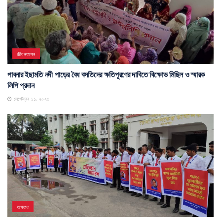
জীবনযাপন
পাবনার ইছামতি নদী পাড়ের বৈধ বসতিদের ক্ষতিপূরণের দাবিতে বিক্ষোভ মিছিল ও স্মারক
লিপি প্রদান
সেপ্টেম্বর ১১, ২০২৫