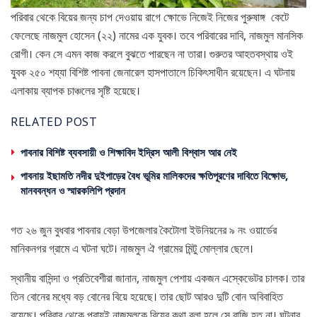
পরিবার থেকে বিয়ের জন্য চাপ দেওয়ায় রাগে ক্ষোভে নিজেই নিজের পুরুষাঙ্গ কেটে
ফেলেছে নাজমুল হোসেন (২২) নামের এক যুবক। তবে পরিবারের দাবি, নাজমুল মানসিক
রোগী। কেন সে এমন কাজ করলে বুঝতে পারছেন না তারা। গুরুতর আহতবস্থায় ওই
যুবক ২৫০ শয্যা বিশিষ্ট পাবনা জেনারেল হাসপাতালে চিকিৎসাধীন রয়েছেন। এ ঘটনায়
এলাকায় ব্যাপক চাঞ্চলের সৃষ্টি হয়েছে।
RELATED POST
পাবনার বিশিষ্ট ব্যবসায়ী ও শিক্ষাবিদ ইদ্রিস আলী বিশ্বাস আর নেই
পাবনায় ইছামতি নদীর দুইপাড়ের বৈধ ভূমির মালিকদের ক্ষতিপূরণের দাবিতে বিক্ষোভ,
মানববন্ধন ও স্মারকলিপি প্রদান
গত ২৬ জুন বুধবার পাবনার বেড়া উপজেলার কৈটোলা ইউনিয়নের ৯ নং ওয়ার্ডের
মানিকনগর গ্রামে এ ঘটনা ঘটে। নাজমুল ঐ গ্রামের মিন্টু মোল্লার ছেলে।
স্থানীয় বাসিন্দা ও প্রতিবেশীরা জানান, নাজমুল পেশায় একজন এস্কেভেটর চালক। তার
তিন বোনের মধ্যে বড় বোনের বিয়ে হয়েছে। তার ছোট আরও দুটি বোন অবিবাহিত
রয়েছে। পরিবার থেকে প্রায়ই নাজমুলকে বিয়ের কথা বলা হলে সে রাজি হত না। ঘটনার