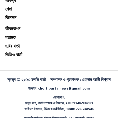
বাণিজ্য
খেলা
বিনোদন
জীবনযাপন
মতামত
ছবির বার্তা
ভিডিও বার্তা
স্বত্ব © ২০২৩ চলতি বার্তা |
সম্পাদক ও প্রকাশক : এহসান আলী বিশ্বাস
ইমেইল: choltibarta.news@gmail.com
যোগাযোগ:
মাসুদ রানা, বার্তা সম্পাদক ও বিজ্ঞাপন, +8801740-934683
জাহিদুল ইসলাম, নিউজ ও মাল্টিমিডিয়া, +8801772-748546