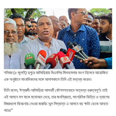
শনিবার (৫ জুলাই) দুপুরে আটঘড়িয়ায় বিএনপির মিলনমেলার অংশ হিসেবে আয়োজিত
এক অনুষ্ঠানে সাংবাদিকদের সঙ্গে আলাপকালে তিনি এই মন্তব্য করেন।
তিনি বলেন, ঈশ্বরদী-আটঘড়িয়া আসনটি কৌশলগতভাবে অত্যন্ত গুরুত্বপূর্ণ। তাই
এই আসনে দল যাকে মনোনয়ন দেবে, তার জনপ্রিয়তা, সাংগঠনিক ভিত্তি ও ত্যাগের
বিষয়গুলো বিবেচনায় নেওয়া জরুরি। ভুল সিদ্ধান্ত এ আসনে বড় ক্ষতি ডেকে আনতে
পারে।”