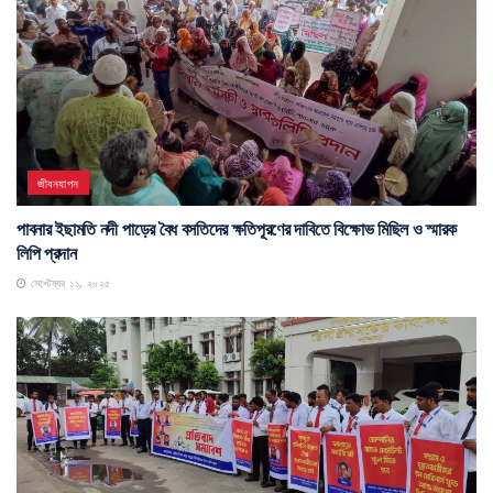
জীবনযাপন
পাবনার ইছামতি নদী পাড়ের বৈধ বসতিদের ক্ষতিপূরণের দাবিতে বিক্ষোভ মিছিল ও স্মারক
লিপি প্রদান
সেপ্টেম্বর ১১, ২০২৫