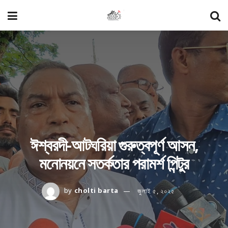
ঈশ্বরদী-আটঘরিয়া গুরুত্বপূর্ণ আসন,
মনোনয়নে সতর্কতার পরামর্শ পিন্টুর
by
cholti barta
জুলাই ৫, ২০২৫