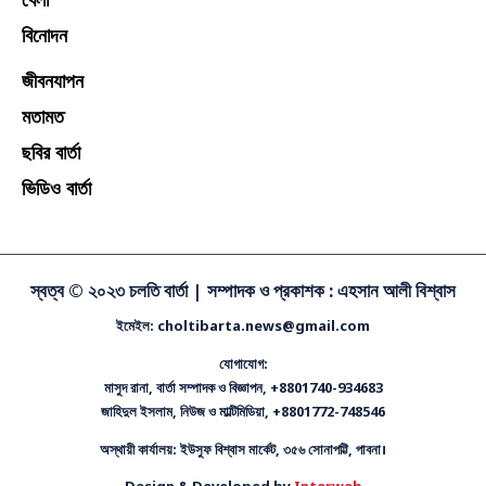
বিনোদন
জীবনযাপন
মতামত
ছবির বার্তা
ভিডিও বার্তা
স্বত্ব © ২০২৩ চলতি বার্তা |
সম্পাদক ও প্রকাশক : এহসান আলী বিশ্বাস
ইমেইল: choltibarta.news@gmail.com
যোগাযোগ:
মাসুদ রানা, বার্তা সম্পাদক ও বিজ্ঞাপন, +8801740-934683
জাহিদুল ইসলাম, নিউজ ও মাল্টিমিডিয়া, +8801772-748546
অস্থায়ী কার্যালয়: ইউসুফ বিশ্বাস মার্কেট, ৩৫৬ সোনাপট্টি, পাবনা।