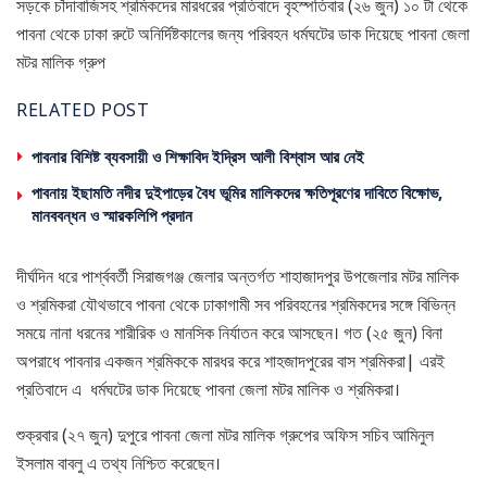
সড়কে চাঁদাবাজিসহ শ্রমিকদের মারধরের প্রতিবাদে বৃহস্পতিবার (২৬ জুন) ১০ টা থেকে
পাবনা থেকে ঢাকা রুটে অনির্দিষ্টকালের জন্য পরিবহন ধর্মঘটের ডাক দিয়েছে পাবনা জেলা
মটর মালিক গ্রুপ
RELATED POST
পাবনার বিশিষ্ট ব্যবসায়ী ও শিক্ষাবিদ ইদ্রিস আলী বিশ্বাস আর নেই
পাবনায় ইছামতি নদীর দুইপাড়ের বৈধ ভূমির মালিকদের ক্ষতিপূরণের দাবিতে বিক্ষোভ,
মানববন্ধন ও স্মারকলিপি প্রদান
দীর্ঘদিন ধরে পার্শ্ববর্তী সিরাজগঞ্জ জেলার অন্তর্গত শাহাজাদপুর উপজেলার মটর মালিক
ও শ্রমিকরা যৌথভাবে পাবনা থেকে ঢাকাগামী সব পরিবহনের শ্রমিকদের সঙ্গে বিভিন্ন
সময়ে নানা ধরনের শারীরিক ও মানসিক নির্যাতন করে আসছেন। গত (২৫ জুন) বিনা
অপরাধে পাবনার একজন শ্রমিককে মারধর করে শাহজাদপুরের বাস শ্রমিকরা| এরই
প্রতিবাদে এ ধর্মঘটের ডাক দিয়েছে পাবনা জেলা মটর মালিক ও শ্রমিকরা।
শুক্রবার (২৭ জুন) দুপুরে পাবনা জেলা মটর মালিক গ্রুপের অফিস সচিব আমিনুল
ইসলাম বাবলু এ তথ্য নিশ্চিত করেছেন।