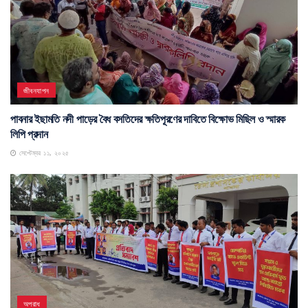
জীবনযাপন
পাবনার ইছামতি নদী পাড়ের বৈধ বসতিদের ক্ষতিপূরণের দাবিতে বিক্ষোভ মিছিল ও স্মারক
লিপি প্রদান
সেপ্টেম্বর ১১, ২০২৫
অপরাধ