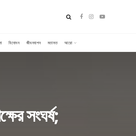
লা
বিনোদন
জীবনযাপন
মতামত
আরো
্ষের সংঘর্ষ;