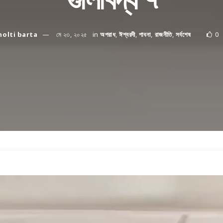
holti barta
মে ২৩, ২০২৫
in
অপরাধ
,
ঈশ্বরদী
,
পাবনা
,
রাজনীতি
,
সর্বশেষ
0