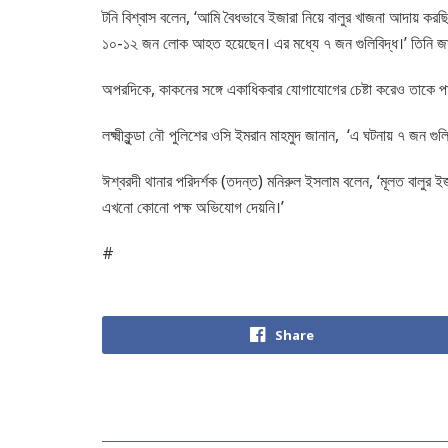
টনি বিশ্বাস বলেন, ‘আমি বৈধভাবে ইজারা নিয়ে বালুর খাজনা আদায় ক
১০-১২ জন লোক আহত হয়েছেন। এর মধ্যে ৭ জন গুলিবিদ্ধ।’ তিনি জা
অপরদিকে, কাকনের সঙ্গে একাধিকবার যোগাযোগের চেষ্টা করেও তাকে পাও
লক্ষ্মীকুন্ডা নৌ পুলিশের ওসি ইমরান মাহমুদ জানান, ‘এ ঘটনায় ৭ জন গু
ঈশ্বরদী থানার পরিদর্শক (তদন্ত) মনিরুল ইসলাম বলেন, ‘মূলত বালুর ইজা
এখনো কোনো পক্ষ অভিযোগ দেয়নি।’
#
Share