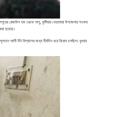
ররূপপুরের রেজাউল হক ওরফে লালু, কুষ্টিয়ার ভেড়ামারা উপজেলার শওকত
রা হয়েছে।
ক সুলতান আলী টনি বিশ্বাসের মধ্যে দীর্ঘদিন ধরে বিরোধ চলছিল। বুধবার