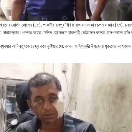
াপাড়া গ্রামের সেলিম হোসেন (৪৫), পাকশীর রূপপুর বিবিসি বাজার এলাকার চপল সরদার (২৭), চ
ো. সানাউল্লাহ। গুরুতর আহত সেলিম হোসেনকে রাজশাহী মেডিকেল কলেজ হাসপাতালে ভর্তি ক
বালু ব্যবসার আধিপত্যকে কেন্দ্র করে কুষ্টিয়ার মো. কাকন ও ঈশ্বরদী উপজেলা যুবদলের আহ্বায়