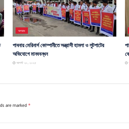
অপরাধ
ে
পাবনায় মেরিনার্স কোম্পানীতে সন্ত্রাসী হামলা ও লুটপাটের
পা
অভিযোগে মানববন্ধন
কো
আগস্ট ২০, ২০২৫
elds are marked
*