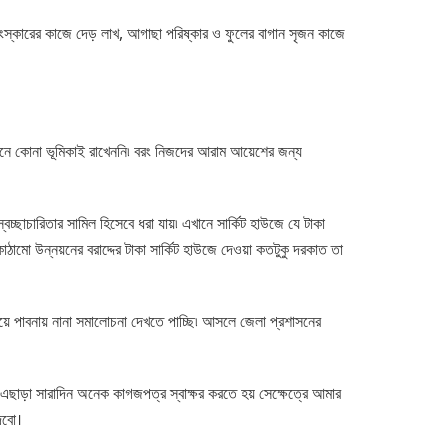
াই সংস্কারের কাজে দেড় লাখ, আগাছা পরিষ্কার ও ফুলের বাগান সৃজন কাজে
োচনে কোনা ভূমিকাই রাখেননি৷ বরং নিজদের আরাম আয়েশের জন্য
চ্ছাচারিতার সামিল হিসেবে ধরা যায়৷ এখানে সার্কিট হাউজে যে টাকা
াঠামো উন্নয়নের বরাদ্দের টাকা সার্কিট হাউজে দেওয়া কতটুকু দরকাত তা
িয়ে পাবনায় নানা সমালোচনা দেখতে পাচ্ছি৷ আসলে জেলা প্রশাসনের
এছাড়া সারাদিন অনেক কাগজপত্র স্বাক্ষর করতে হয় সেক্ষেত্রে আমার
েবো।