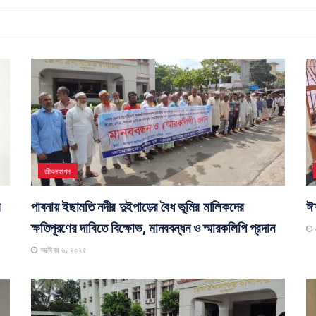
জীবনযাপন
র
পাবনায় ইছামতি নদীর দুইপাড়ের বৈধ ভূমির মালিকদের
ঈশ
ক্ষতিপূরণের দাবিতে বিক্ষোভ, মানববন্ধন ও স্মারকলিপি প্রদান
স
অক্টোবর ৬, ২০২৫