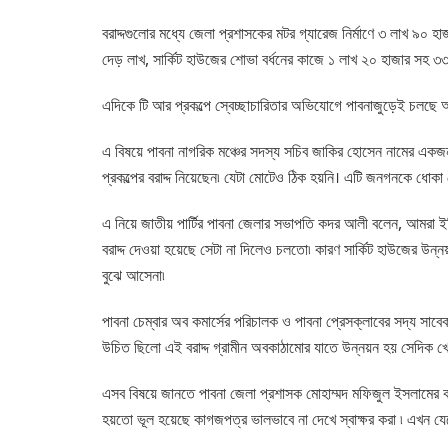
বরাদ্দগুলোর মধ্যে জেলা প্রশাসকের মটর গ্যারেজ নির্মাণে ৩ লাখ ৯০ হ
দেড় লাখ, সার্কিট হাউজের শোভা বর্ধনের কাজে ১ লাখ ২০ হাজার সহ ৩
এদিকে টি আর প্রকল্পে স্বেচ্ছাচারিতার অভিযোগে পাবনাজুড়েই চলছে 
এ বিষয়ে পাবনা নাগরিক মঞ্চের সদস্য সচিব জাকির হোসেন নামের একজ
প্রকল্পের বরাদ্দ নিয়েছেন৷ যেটা মোটেও ঠিক হয়নি। এটি জনগনকে ধোকা
এ নিয়ে জাতীয় পার্টির পাবনা জেলার সভাপতি কদর আলী বলেন, আমরা ইতিমধ
বরাদ্দ দেওয়া হয়েছে সেটা না দিলেও চলতো৷ কারণ সার্কিট হাউজের উন্ন
বুঝে আসেনা৷
পাবনা চেম্বার অব কমার্সের পরিচালক ও পাবনা প্রেসক্লাবের সদ্য সা
উচিত ছিলো এই বরাদ্দ গ্রামীন অবকাঠামোর যাতে উন্নয়ন হয় সেদিক খে
এসব বিষয়ে জানতে পাবনা জেলা প্রশাসক মোহাম্মদ মফিজুল ইসলামের কা
হয়তো ভূল হয়েছে কাগজপত্র ভালভাবে না দেখে স্বাক্ষর করা ৷ এখন যে