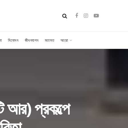
লা
বিনোদন
জীবনযাপন
মতামত
আরো
ি আর) প্রকল্পে
ারিতা