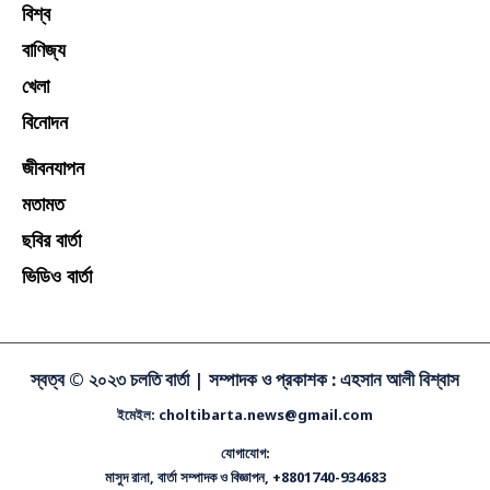
বিশ্ব
বাণিজ্য
খেলা
বিনোদন
জীবনযাপন
মতামত
ছবির বার্তা
ভিডিও বার্তা
স্বত্ব © ২০২৩ চলতি বার্তা |
সম্পাদক ও প্রকাশক : এহসান আলী বিশ্বাস
ইমেইল: choltibarta.news@gmail.com
যোগাযোগ:
মাসুদ রানা, বার্তা সম্পাদক ও বিজ্ঞাপন, +8801740-934683