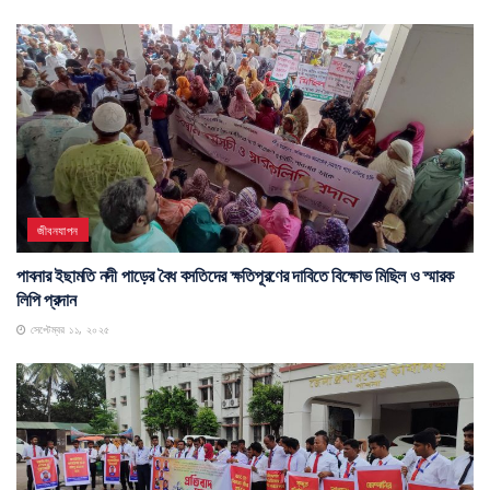
জীবনযাপন
পাবনার ইছামতি নদী পাড়ের বৈধ বসতিদের ক্ষতিপূরণের দাবিতে বিক্ষোভ মিছিল ও স্মারক
লিপি প্রদান
সেপ্টেম্বর ১১, ২০২৫