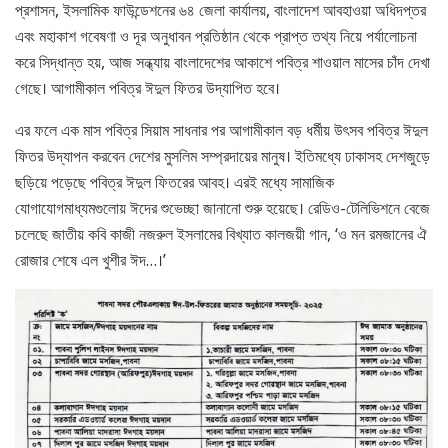
প্রশাসন, ইসলামিক ফাউন্ডেশনের ৬৪ জেলা কার্যালয়, বাংলাদেশ আবহাওয়া অধিদপ্তর
এবং মহাকাশ গবেষণা ও দূর অনুধাবন প্রতিষ্ঠান থেকে প্রাপ্ত তথ্য নিয়ে পর্যালোচনা
করে সিদ্ধান্ত হয়, আজ সন্ধ্যায় বাংলাদেশের আকাশে পবিত্র শাওয়াল মাসের চাঁদ দেখা
গেছে। আগামীকাল পবিত্র ঈদুল ফিতর উদ্‌যাপিত হবে।
এর ফলে এক মাস পবিত্র সিয়াম সাধনার পর আগামীকাল বড় ধর্মীয় উৎসব পবিত্র ঈদুল
ফিতর উদ্‌যাপন করবেন দেশের মুসলিম সম্প্রদায়ের মানুষ। ইতিমধ্যে ঢাকাসহ দেশজুড়ে
ছড়িয়ে পড়েছে পবিত্র ঈদুল ফিতরের আবহ। এরই মধ্যে সামাজিক
যোগাযোগমাধ্যমগুলোয় ঈদের শুভেচ্ছা জানানো শুরু হয়েছে। রেডিও-টেলিভিশনে বেজে
চলেছে জাতীয় কবি কাজী নজরুল ইসলামের বিখ্যাত কালজয়ী গান, ‘ও মন রমজানের ঐ
রোজার শেষে এল খুশীর ঈদ…।’