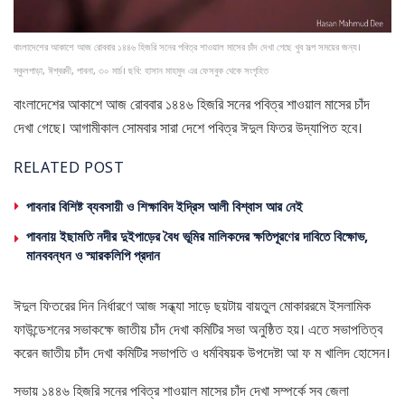
বাংলাদেশের আকাশে আজ রোববার ১৪৪৬ হিজরি সনের পবিত্র শাওয়াল মাসের চাঁদ দেখা গেছে খুব সল্প সময়ের জন্য।
স্কুলপাড়া, ঈশ্বরদী, পাবনা, ৩০ মার্চ। ছবি: হাসান মাহমুদ এর ফেসবুক থেকে সংগৃহিত
বাংলাদেশের আকাশে আজ রোববার ১৪৪৬ হিজরি সনের পবিত্র শাওয়াল মাসের চাঁদ
দেখা গেছে। আগামীকাল সোমবার সারা দেশে পবিত্র ঈদুল ফিতর উদ্‌যাপিত হবে।
RELATED POST
পাবনার বিশিষ্ট ব্যবসায়ী ও শিক্ষাবিদ ইদ্রিস আলী বিশ্বাস আর নেই
পাবনায় ইছামতি নদীর দুইপাড়ের বৈধ ভূমির মালিকদের ক্ষতিপূরণের দাবিতে বিক্ষোভ,
মানববন্ধন ও স্মারকলিপি প্রদান
ঈদুল ফিতরের দিন নির্ধারণে আজ সন্ধ্যা সাড়ে ছয়টায় বায়তুল মোকাররমে ইসলামিক
ফাউন্ডেশনের সভাকক্ষে জাতীয় চাঁদ দেখা কমিটির সভা অনুষ্ঠিত হয়। এতে সভাপতিত্ব
করেন জাতীয় চাঁদ দেখা কমিটির সভাপতি ও ধর্মবিষয়ক উপদেষ্টা আ ফ ম খালিদ হোসেন।
সভায় ১৪৪৬ হিজরি সনের পবিত্র শাওয়াল মাসের চাঁদ দেখা সম্পর্কে সব জেলা