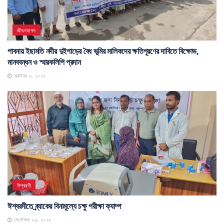
জীবনযাপন
পাবনায় ইছামতি নদীর দুইপাড়ের বৈধ ভূমির মালিকদের ক্ষতিপূরণের দাবিতে বিক্ষোভ,
মানববন্ধন ও স্মারকলিপি প্রদান
অক্টোবর ৬, ২০২৫
ঈশ্বরদী
ঈশ্বরদীতে ব্র্যাকের বিনামূল্যে চক্ষু পরীক্ষা ক্যাম্প
সেপ্টেম্বর ২৬, ২০২৫