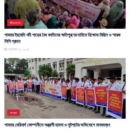
জীবনযাপন
পাবনার ইছামতি নদী পাড়ের বৈধ বসতিদের ক্ষতিপূরণের দাবিতে বিক্ষোভ মিছিল ও স্মারক
লিপি প্রদান
সেপ্টেম্বর ১১, ২০২৫
অপরাধ
পাবনায় মেরিনার্স কোম্পানীতে সন্ত্রাসী হামলা ও লুটপাটের অভিযোগে মানববন্ধন