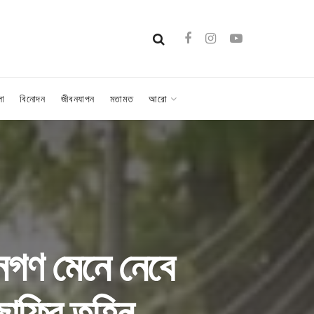
লা
বিনোদন
জীবনযাপন
মতামত
আরো
নগণ মেনে নেবে
জাফির তুহিন