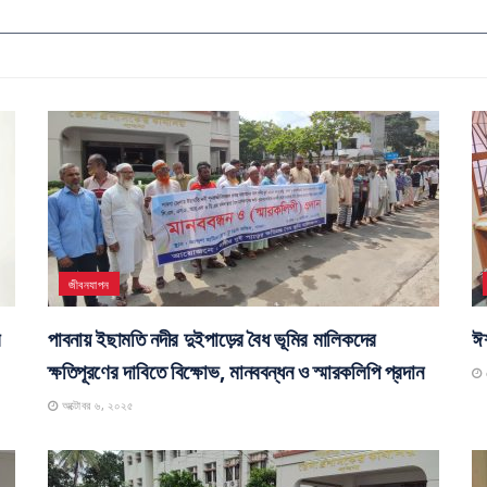
জীবনযাপন
র
পাবনায় ইছামতি নদীর দুইপাড়ের বৈধ ভূমির মালিকদের
ঈশ
ক্ষতিপূরণের দাবিতে বিক্ষোভ, মানববন্ধন ও স্মারকলিপি প্রদান
স
অক্টোবর ৬, ২০২৫