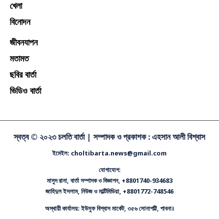
খেলা
বিনোদন
জীবনযাপন
মতামত
ছবির বার্তা
ভিডিও বার্তা
স্বত্ব © ২০২৩ চলতি বার্তা |
সম্পাদক ও প্রকাশক : এহসান আলী বিশ্বাস
ইমেইল: choltibarta.news@gmail.com
যোগাযোগ:
মাসুদ রানা, বার্তা সম্পাদক ও বিজ্ঞাপন, +8801740-934683
জাহিদুল ইসলাম, নিউজ ও মাল্টিমিডিয়া, +8801772-748546
অস্থায়ী কার্যালয়: ইউসুফ বিশ্বাস মার্কেট, ৩৫৬ সোনাপট্টি, পাবনা।