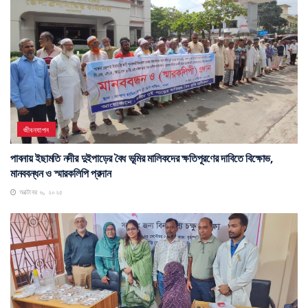
জীবনযাপন
পাবনায় ইছামতি নদীর দুইপাড়ের বৈধ ভূমির মালিকদের ক্ষতিপূরণের দাবিতে বিক্ষোভ,
মানববন্ধন ও স্মারকলিপি প্রদান
অক্টোবর ৬, ২০২৫