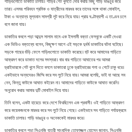
গাড়িগুলোতে ডাকাতি চালায়। গাড়ির গেট খুলতে দেরি করায় কিছু গাড়ি ভাঙচুর করে
তারা। এসময় পরিবহন শ্রমিক ও যাত্রীদের মারধর করে তাদের সঙ্গে থাকা মোবাইল,
টাকা ও অন্যান্য মূল্যবান সামগ্রী লুট করে নিয়ে যায়। প্রায় ঘণ্টাব্যাপী এ তাণ্ডব চলে
বলে জানা যায়।
ডাকাতির কবলে পড়া আব্দুস সালাম নামে এক ইসলামী বক্তা ফেসবুকে একটি দেওয়া
এক ভিডিও বক্তব্যে বলেন, কিছুক্ষণ আগে এই সড়কে দুর্ধর্ষ ডাকাতির ঘটনা ঘটেছে।
সড়কে গাছের গুঁড়ি ফেলে গাড়িগুলোতে ডাকাতি করেছে। হুট করে আমাদের গাড়িতে
আক্রমণ করে ডাকাত দলের সদস্যরা। বার বার গাড়িতে আঘাতের পর আমরা
ড্রাইভারকে গেট খুলে দিতে বললে ডাকাতরা ঢুকে ড্রাইভারের গলা ও পেটে চাকু ধরে।
একইভাবে অন্যদেরও জিম্মি করে সব লুটে নিয়ে যায়। আমরা বলেছি, ভাই যা আছে সব
নেন, কিন্তু কাউকে আঘাত কইরেন না। আমাদের গাড়িতে কাউকে আঘাত করেনি।
অনুরোধ করায় আমার দুটি মোবাইল দিয়ে যায়।
তিনি বলেন, একটা হায়েচে করে দেশে ফিরছিলেন এক প্রবাসী। ওই গাড়িতে আক্রমণ
করে কয়েকজনকে মারধর করে সব লুটে নিয়ে গেছে। একইভাবে সব গাড়িতে পর্যায়ক্রমে
ডাকাতি চালায়। গাড়ি ভাঙচুর ও অনেককেই মারধর করে।
ডাকাতির কবলে পড়া সিএনজি যাত্রী সাংবাদিক তোফাজ্জল হোসেন জানান, সিএনজি