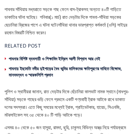
পাবনার সাঁথিয়ায় মধ্যরাতে সড়কে গাছ ফেলে বাস-ট্রাকসহ অন্তত ৪০টি গাড়িতে
ডাকাতির ঘটনা ঘটেছে। শনিবার(১ মার্চ) রাত দেড়টার দিকে পাবনা-সাঁথিয়া সড়কের
ছেচানিয়া ব্রিজের পাশে এ ঘটনা ঘটে।সাঁথিয়া থানার ভারপ্রাপ্ত কর্মকর্তা (ওসি) সাইদুর
রহমান বিষয়টি নিশ্চিত করেন।
RELATED POST
পাবনার বিশিষ্ট ব্যবসায়ী ও শিক্ষাবিদ ইদ্রিস আলী বিশ্বাস আর নেই
পাবনায় ইছামতি নদীর দুইপাড়ের বৈধ ভূমির মালিকদের ক্ষতিপূরণের দাবিতে বিক্ষোভ,
মানববন্ধন ও স্মারকলিপি প্রদান
পুলিশ ও স্থানীয়রা জানান, রাত দেড়টার দিকে ছেঁচানিয়া কালভাট নামক স্থানে (মাধপুর-
সাঁথিয়া) সড়কে গাছের গুড়ি ফেলে প্রথমে একটি পণ্যবাহী ট্রাক আটকে রাখে ডাকাত
দলের সদস্যরা। এতে কিছু সময়ের মধ্যেই ট্রাক, প্রাইভেটকার, হায়েচ, সিএনজি,
মটরসাইকেল সহ ৩৫ থেকে ৪০ টি গাড়ি আটকে পড়ে।
এসময় ৪০ থেকে ৫০ জন হাসুয়া, রামদা, ছুরি, চাকুসহ বিভিন্ন অস্ত্র নিয়ে পর্যায়ক্রমে