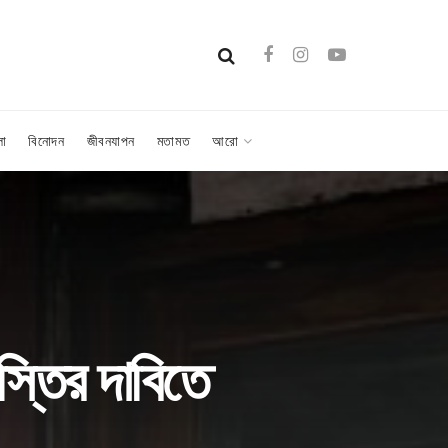
লা
বিনোদন
জীবনযাপন
মতামত
আরো
াস্তির দাবিতে