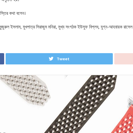
শাস্তির কথা বলেন।
ুন্জুরুল ইসলাম, মুখপাত্র সিরাজুম মনিরা, মুখ্য সংগঠক ইউসুফ বিপ্লব, যুগ্ন-আহবায়ক র
Tweet