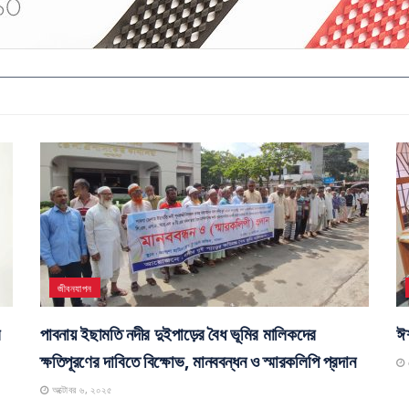
জীবনযাপন
র
পাবনায় ইছামতি নদীর দুইপাড়ের বৈধ ভূমির মালিকদের
ঈশ
ক্ষতিপূরণের দাবিতে বিক্ষোভ, মানববন্ধন ও স্মারকলিপি প্রদান
স
অক্টোবর ৬, ২০২৫