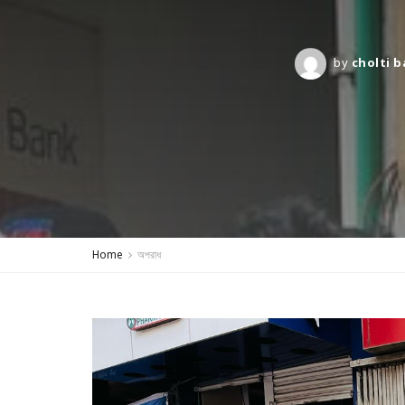
by
cholti b
Home
অপরাধ