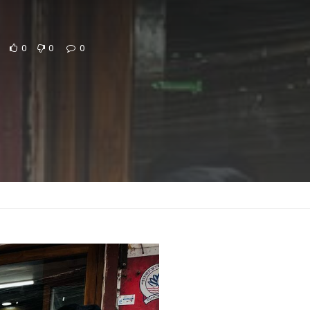
0
0
0