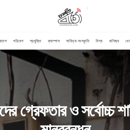
লাদেশ
পরিবেশ
প্রযুক্তি
ক্যাম্পাস
সাহিত্য-সংস্কৃতি
বিশ্ব
বাণিজ্য
খে
কদের গ্রেফতার ও সর্বোচ্চ শ
মানববন্ধন