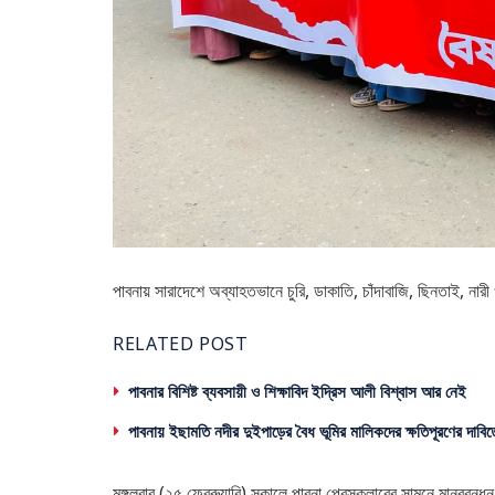
পাবনায় সারাদেশে অব্যাহতভানে চুরি, ডাকাতি, চাঁদাবাজি, ছিনতাই, নারী
RELATED POST
পাবনার বিশিষ্ট ব্যবসায়ী ও শিক্ষাবিদ ইদ্রিস আলী বিশ্বাস আর নেই
পাবনায় ইছামতি নদীর দুইপাড়ের বৈধ ভূমির মালিকদের ক্ষতিপূরণের দাবিত
মঙ্গলবার (২৫ ফেব্রুয়ারি) সকালে পাবনা প্রেসক্লাবের সামনে মানববন্ধন 