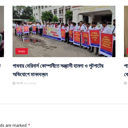
অপরাধ
ে
পাবনায় মেরিনার্স কোম্পানীতে সন্ত্রাসী হামলা ও লুটপাটের
পা
অভিযোগে মানববন্ধন
কো
আগস্ট ২০, ২০২৫
elds are marked
*