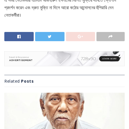
এ সময় নেতাকর্মীরা এটিএম আজহারুল ইসলামের নিঃশর্ত মুক্তির দাবিতে স্লোগান
প্রদর্শন করেন এবং দ্রুত মুক্তি না দিলে আরো কঠোর আন্দোলনের হুঁশিয়ারি দেন
নেতাকর্মীরা।
Related
Posts