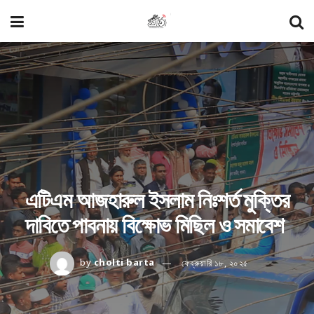
এটিএম আজহারুল ইসলাম নিঃশর্ত মুক্তির
দাবিতে পাবনায় বিক্ষোভ মিছিল ও সমাবেশ
by
cholti barta
ফেব্রুয়ারি ১৮, ২০২৫