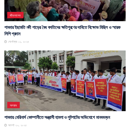
জীবনযাপন
পাবনার ইছামতি নদী পাড়ের বৈধ বসতিদের ক্ষতিপূরণের দাবিতে বিক্ষোভ মিছিল ও স্মারক
লিপি প্রদান
সেপ্টেম্বর ১১, ২০২৫
অপরাধ
পাবনায় মেরিনার্স কোম্পানীতে সন্ত্রাসী হামলা ও লুটপাটের অভিযোগে মানববন্ধন
আগস্ট ২০, ২০২৫