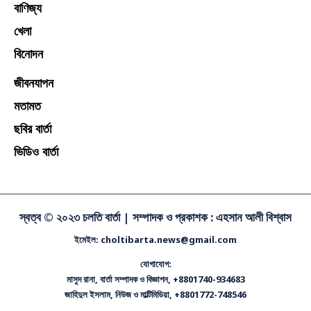
বাণিজ্য
খেলা
বিনোদন
জীবনযাপন
মতামত
ছবির বার্তা
ভিডিও বার্তা
স্বত্ব © ২০২৩ চলতি বার্তা |
সম্পাদক ও প্রকাশক : এহসান আলী বিশ্বাস
ইমেইল: choltibarta.news@gmail.com
যোগাযোগ:
মাসুদ রানা, বার্তা সম্পাদক ও বিজ্ঞাপন, +8801740-934683
জাহিদুল ইসলাম, নিউজ ও মাল্টিমিডিয়া, +8801772-748546