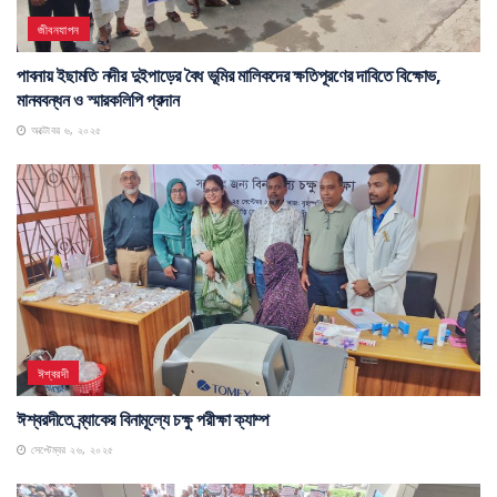
জীবনযাপন
পাবনায় ইছামতি নদীর দুইপাড়ের বৈধ ভূমির মালিকদের ক্ষতিপূরণের দাবিতে বিক্ষোভ,
মানববন্ধন ও স্মারকলিপি প্রদান
অক্টোবর ৬, ২০২৫
ঈশ্বরদী
ঈশ্বরদীতে ব্র্যাকের বিনামূল্যে চক্ষু পরীক্ষা ক্যাম্প
সেপ্টেম্বর ২৬, ২০২৫