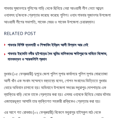
পাবনার সুজানগরে পুলিশের গাড়ি থেকে ছিনিয়ে নেয়া আওয়ামী লীগ নেতা আব্দুল
ওহাবসহ দু’জনকে গ্রেপ্তার করেছে করেছে পুলিশ। ওহাব পাবনার সুজানগর উপজেলা
আওয়ামী লীগের সভাপতি, সাবেক মেয়র ও সাবেক উপজেলা চেয়ারম্যান।
RELATED POST
পাবনার বিশিষ্ট ব্যবসায়ী ও শিক্ষাবিদ ইদ্রিস আলী বিশ্বাস আর নেই
পাবনায় ইছামতি নদীর দুইপাড়ের বৈধ ভূমির মালিকদের ক্ষতিপূরণের দাবিতে বিক্ষোভ,
মানববন্ধন ও স্মারকলিপি প্রদান
বুধবার (০৫ ফেব্রুয়ারী) দুপুরে জেলা পুলিশ সুপার কার্যালয়ে পুলিশ সুপার মোরতোজা
আলী খাঁন এক সংবাদ সম্মেলনে বক্তব্যে বলেন, গোপন সংবাদের ভিত্তিতে বুধবার
ভোরে অভিযান চালানো হয়। অভিযানে উপজেলা সদরের মথুরাপুর দোপপাড়ার এক
ব্যাক্তির বাড়ি থেকে তাকে গ্রেপ্তার করা হয়। এসময় ওহাবকে ছিনিয়ে নেয়ার ঘটনার
এজাহারভূক্ত আসামি তার ব্যক্তিগত সহকারী রাব্বিকেও গ্রেপ্তার করা হয়।
এর আগে গত রোববার (০২ ফেব্রুয়ারী) বিকেলে মথুরাপুর হাইস্কুল মাঠ থেকে