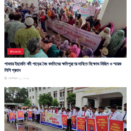
জীবনযাপন
পাবনার ইছামতি নদী পাড়ের বৈধ বসতিদের ক্ষতিপূরণের দাবিতে বিক্ষোভ মিছিল ও স্মারক
লিপি প্রদান
সেপ্টেম্বর ১১, ২০২৫