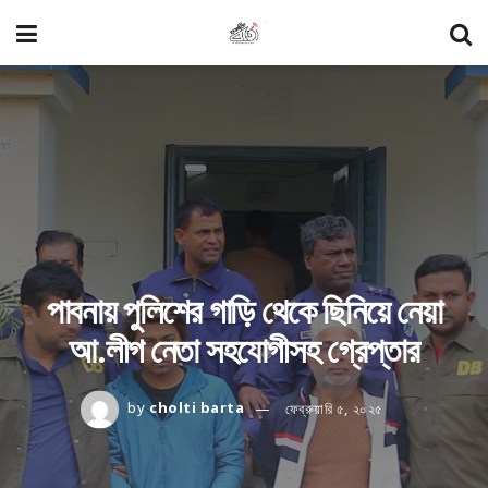
পাবনায় পুলিশের গাড়ি থেকে ছিনিয়ে নেয়া
আ.লীগ নেতা সহযোগীসহ গ্রেপ্তার
by
cholti barta
ফেব্রুয়ারি ৫, ২০২৫