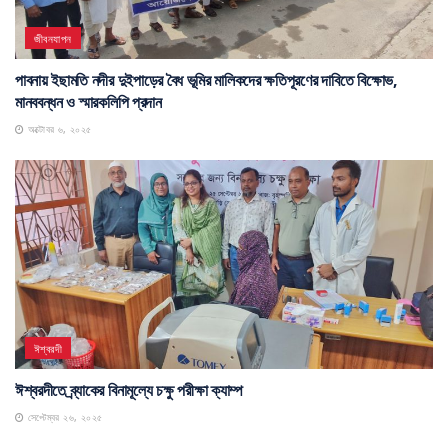
জীবনযাপন
পাবনায় ইছামতি নদীর দুইপাড়ের বৈধ ভূমির মালিকদের ক্ষতিপূরণের দাবিতে বিক্ষোভ,
মানববন্ধন ও স্মারকলিপি প্রদান
অক্টোবর ৬, ২০২৫
ঈশ্বরদী
ঈশ্বরদীতে ব্র্যাকের বিনামূল্যে চক্ষু পরীক্ষা ক্যাম্প
সেপ্টেম্বর ২৬, ২০২৫