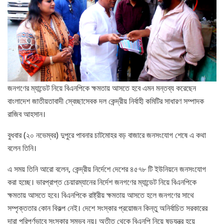
জনগণের ম্যান্ডেট নিয়ে বিএনপিকে ক্ষমতায় আসতে হবে এমন মন্তব্য করেছেন
বাংলাদেশ জাতীয়তাবাদী স্বেচ্ছাসেবক দল কেন্দ্রীয় নির্বাহী কমিটির সাধারণ সম্পাদক
রাজিব আহসান।
বুধবার (২০ নভেম্বর) দুপুরে পাবনার চাটমোহর বড় বাজারে জনসংযোগ শেষে এ কথা
বলেন তিনি।
এ সময় তিনি আরো বলেন, কেন্দ্রীয় নির্দেশে দেশের ৪৫৭৮ টি ইউনিয়নে জনসংযোগ
করা হচ্ছে। ভারপ্রাপ্ত চেয়ারম্যানের নির্দেশ জনগণের ম্যান্ডেট নিয়ে বিএনপিকে
ক্ষমতায় আসতে হবে। বিএনপিকে রাষ্ট্রীয় ক্ষমতায় আসতে হলে জনগণের সাথে
সম্পৃক্ততার কোন বিকল্প নেই। দেশে সংস্কার প্রয়োজন কিন্তু অনির্বাচিত সরকারের
দারা পরিপূর্ণভাবে সংস্কার সম্ভব নয়। অতীত থেকে বিএনপি নিয়ে ষড়যন্ত্র হয়ে