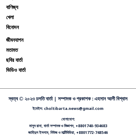
বিশ্ব
বাণিজ্য
খেলা
বিনোদন
জীবনযাপন
মতামত
ছবির বার্তা
ভিডিও বার্তা
স্বত্ব © ২০২৩ চলতি বার্তা |
সম্পাদক ও প্রকাশক : এহসান আলী বিশ্বাস
ইমেইল: choltibarta.news@gmail.com
যোগাযোগ:
মাসুদ রানা, বার্তা সম্পাদক ও বিজ্ঞাপন, +8801740-934683