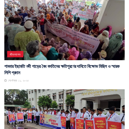
জীবনযাপন
পাবনার ইছামতি নদী পাড়ের বৈধ বসতিদের ক্ষতিপূরণের দাবিতে বিক্ষোভ মিছিল ও স্মারক
লিপি প্রদান
সেপ্টেম্বর ১১, ২০২৫