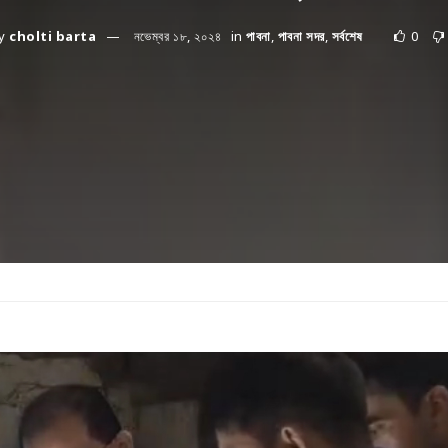
y
cholti barta
নভেম্বর ১৮, ২০২৪
in
পাবনা
,
পাবনা সদর
,
সর্বশেষ
0