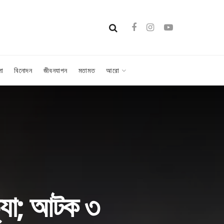
লা
বিনোদন
জীবনযাপন
মতামত
আরো
ত্যা; আটক ৩