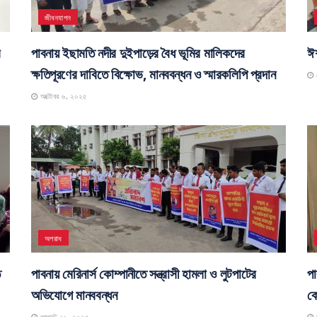
জীবনযাপন
র
পাবনায় ইছামতি নদীর দুইপাড়ের বৈধ ভূমির মালিকদের
ঈশ
ক্ষতিপূরণের দাবিতে বিক্ষোভ, মানববন্ধন ও স্মারকলিপি প্রদান
স
অক্টোবর ৬, ২০২৫
অপরাধ
ে
পাবনায় মেরিনার্স কোম্পানীতে সন্ত্রাসী হামলা ও লুটপাটের
পা
অভিযোগে মানববন্ধন
কো
আগস্ট ২০, ২০২৫