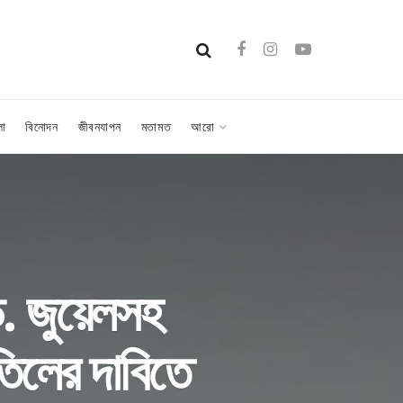
লা
বিনোদন
জীবনযাপন
মতামত
আরো
ড. জুয়েলসহ
তিলের দাবিতে