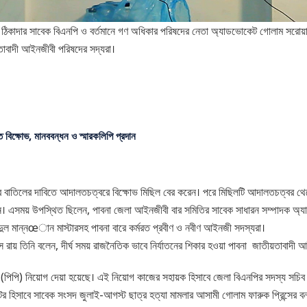
ারী ঠিকাদার সাবেক বিএনপি ও বর্তমানে গণ অধিকার পরিষদের নেতা অ্যাডভোকেট গোলাম সরোয়
়তাবাদী আইনজীবী পরিষদের সদ্যরা।
ে বিক্ষোভ, মানববন্ধন ও স্মারকলিপি প্রদান
য়োগের বাতিলের দাবিতে আদালতচত্বরে বিক্ষোভ মিছিল বের করেন। পরে মিছিলটি আদালতচত্বর থেক
েলন করেন। এসময় উপস্থিত ছিলেন, পাবনা জেলা আইনজীবী বার সমিতির সাবেক সাধারন সম্পাদক
দুল মান্নœান মাস্টারসহ পাবনা বারে কর্মরত প্রবীণ ও নবীণ আইনজী সদস্যরা।
 রায় তিনি বলেন, দীর্ঘ সময় রাজনৈতিক ভাবে নির্যাতনের শিকার হওয়া পাবনা জাতীয়তাবাদী
 (পিপি) নিয়োগ দেয়া হয়েছে। এই নিয়োগ কাজের সহায়ক হিসাবে জেলা বিএনপির সদস্য স
িসাবে সাবেক সংসদ জুলাই-আগস্ট ছাত্র হত্যা মামলার আসামী গোলাম ফারুক প্রিন্সের বন্ধু 