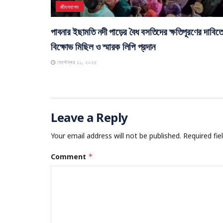
নেই
অক্টোবর ২৫, ২০২৫
জীবনযাপন
পাবনার ইছামতি নদী পাড়ের বৈধ বসতিদের ক্ষতিপূরণের দাবিত
বিক্ষোভ মিছিল ও স্মারক লিপি প্রদান
সেপ্টেম্বর ১১, ২০২৫