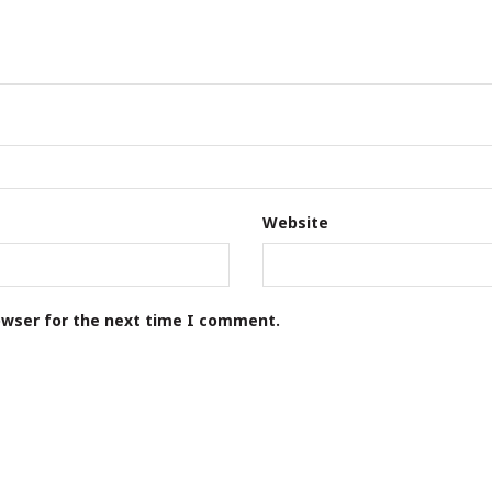
elds are marked
*
Website