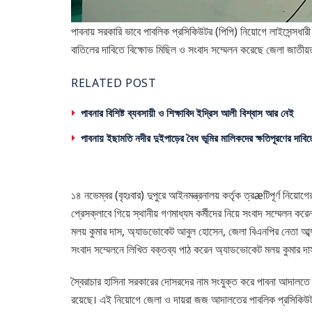
পাবনায় সরকারি ভাবে পাবলিক প্রসিকিউটর (পিপি) নিয়োগে লাইসেন্সধ
বাতিলের দাবিতে বিক্ষোভ মিছিল ও সংবাদ সম্মেলন করেছে জেলা জাতীয
RELATED POST
পাবনার বিশিষ্ট ব্যবসায়ী ও শিক্ষাবিদ ইদ্রিস আলী বিশ্বাস আর নেই
পাবনায় ইছামতি নদীর দুইপাড়ের বৈধ ভূমির মালিকদের ক্ষতিপূরণের দাবিত
১৪ নভেম্বর (বৃহঃবার) দুপুরে আইনমন্ত্রনালয় কর্তৃক ত্রæটিপূর্ণ নি
প্রেসক্লাবে গিয়ে স্থানীয় গণমাধ্যম কর্মীদের নিয়ে সংবাদ সম্ম
মলয় কুমার দাস, অ্যাডভোকেট আবুল হোসেন, জেলা বিএনপির নেতা আব্
সংবাদ সম্মেলনে লিখিত বক্তব্য পাঠ করেন অ্যাডভোকেট মলয় কুমার দাস
স্বৈরাচার হাসিনা সরকারের দোসরদের নাম সংযুক্ত করে পাবনা আদালতে
রয়েছে। এই নিয়োগে জেলা ও দায়রা জজ আদালতের পাবলিক প্রসিকিউটর হ