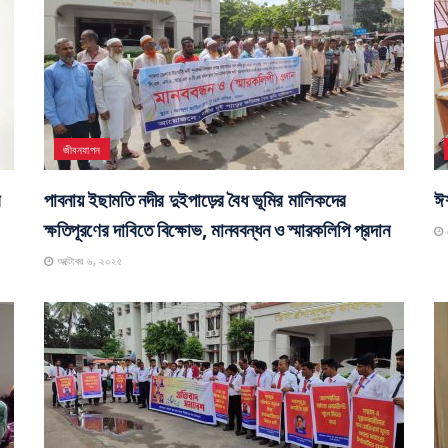
জীবনযাপন
র
পাবনায় ইছামতি নদীর দুইপাড়ের বৈধ ভূমির মালিকদের
ঈশ