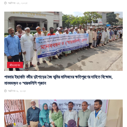
অক্টোবর ২৫, ২০২৫
জীবনযাপন
পাবনায় ইছামতি নদীর দুইপাড়ের বৈধ ভূমির মালিকদের ক্ষতিপূরণের দাবিতে বিক্ষোভ,
মানববন্ধন ও স্মারকলিপি প্রদান
অক্টোবর ৬, ২০২৫