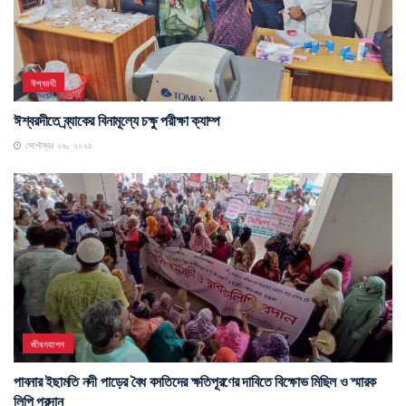
ঈশ্বরদী
ঈশ্বরদীতে ব্র্যাকের বিনামূল্যে চক্ষু পরীক্ষা ক্যাম্প
সেপ্টেম্বর ২৬, ২০২৫
জীবনযাপন
পাবনার ইছামতি নদী পাড়ের বৈধ বসতিদের ক্ষতিপূরণের দাবিতে বিক্ষোভ মিছিল ও স্মারক
লিপি প্রদান