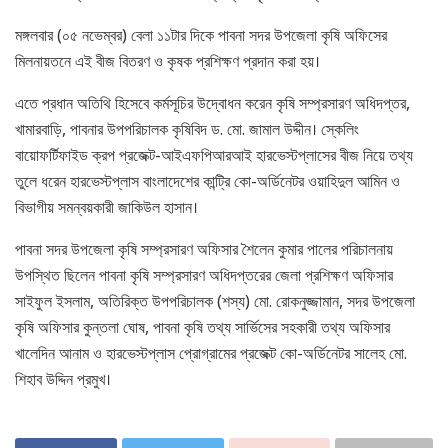
মঙ্গলবার (০৫ নভেম্বর) বেলা ১১টার দিকে পাবনা সদর উপজেলা কৃষি অফিসের
মিলনায়তনে এই বীজ বিতরণ ও কৃষক প্রশিক্ষণ প্রদান করা হয়।
এতে প্রধান অতিথি হিসেবে কর্মসূচির উদ্বোধন করেন কৃষি সম্প্রসারণ অধিদপ্তর,
খামারবাড়ি, পাবনার উপপরিচালক কৃষিবিদ ড. মো. জামাল উদ্দীন। স্কেলিং
বায়োফর্টিফাইড ক্রপ প্রজেক্ট-আইএফপিআরআই হারভেস্টপ্লাসের বীজ নিয়ে তথ্য
তুলে ধরেন হারভেস্টপ্লাস বাংলাদেশের কান্ট্রি কো-অর্ডিনেটর ওয়াহিদুল আমিন ও
বিভাগীয় সমন্বয়কারী জাকিউল হাসান।
পাবনা সদর উপজেলা কৃষি সম্প্রসারণ অফিসার শৈলেন কুমার পালের পরিচালনায়
উপস্থিত ছিলেন পাবনা কৃষি সম্প্রসারণ অধিদপ্তরের জেলা প্রশিক্ষণ অফিসার
সাইফুল ইসলাম, অতিরিক্ত উপপরিচালক (শস্য) মো. রোকনুজ্জামান, সদর উপজেলা
কৃষি অফিসার কুন্তলা ঘোষ, পাবনা কৃষি তথ্য সার্ভিসের সহকারী তথ্য অফিসার
খালেদিন আনাম ও হারভেস্টপ্লাস প্রোগ্রামের প্রজেক্ট কো-অর্ডিনেটর সালেহ মো.
শিহাব উদ্দিন প্রমুখ।