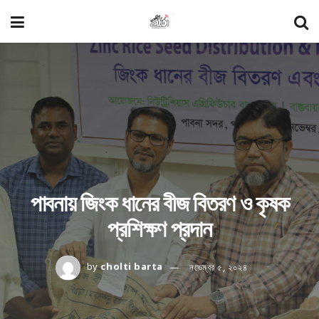
পাবনায় জিংক ধানের বীজ বিতরণ ও কৃষক
প্রশিক্ষণ প্রদান
by
cholti barta
নভেম্বর ৫, ২০২৪