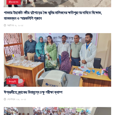
জীবনযাপন
পাবনায় ইছামতি নদীর দুইপাড়ের বৈধ ভূমির মালিকদের ক্ষতিপূরণের দাবিতে বিক্ষোভ,
মানববন্ধন ও স্মারকলিপি প্রদান
অক্টোবর ৬, ২০২৫
ঈশ্বরদী
ঈশ্বরদীতে ব্র্যাকের বিনামূল্যে চক্ষু পরীক্ষা ক্যাম্প
সেপ্টেম্বর ২৬, ২০২৫