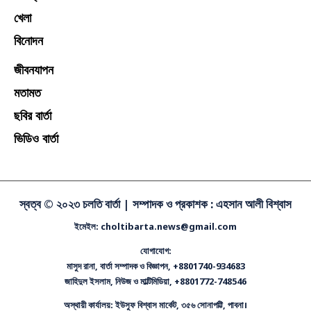
খেলা
বিনোদন
জীবনযাপন
মতামত
ছবির বার্তা
ভিডিও বার্তা
স্বত্ব © ২০২৩ চলতি বার্তা |
সম্পাদক ও প্রকাশক : এহসান আলী বিশ্বাস
ইমেইল: choltibarta.news@gmail.com
যোগাযোগ:
মাসুদ রানা, বার্তা সম্পাদক ও বিজ্ঞাপন, +8801740-934683
জাহিদুল ইসলাম, নিউজ ও মাল্টিমিডিয়া, +8801772-748546
অস্থায়ী কার্যালয়: ইউসুফ বিশ্বাস মার্কেট, ৩৫৬ সোনাপট্টি, পাবনা।