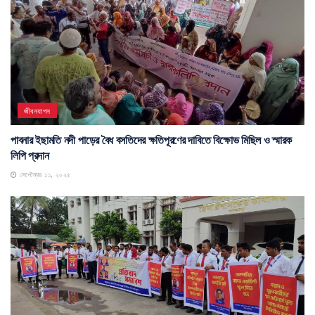
জীবনযাপন
পাবনার ইছামতি নদী পাড়ের বৈধ বসতিদের ক্ষতিপূরণের দাবিতে বিক্ষোভ মিছিল ও স্মারক
লিপি প্রদান
সেপ্টেম্বর ১১, ২০২৫