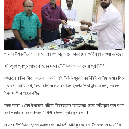
পাবনার ঈশ্বরদীতে ছাত্র-জনতার গণ আন্দোলনে আহতদের ক্ষতিপূরণ দেওয়া হয়েছে।
ক্ষতিপূরণ প্রাপ্ত আহতরা হলেন মহনা টেলিভিশন পাবনা জেলা প্রতিনিধি
হুজ্জাতুল্লা হিরা পিতা আক্কেল আলী, মাই টিভি ঈশ্বরদী প্রতিনিধি আলিফ হাসান পিতা
মৃত ইমাম উদ্দিন নূরী, রিপন আলী ওরফে রাশেদুল ইসলাম পিতা নান্দু মোল্লা, নজরুল
ইসলাম পিতা আব্দুর রশিদ।
আজ সকাল ১১টায় উপজেলা পরিষদ মিলনায়তনে আহতদের মাঝে ক্ষতিপূরণ বাবদ নগদ
অর্থ প্রদান করেন উপজেলা নির্বাহী কর্মকর্তা সুধীর কুমার দাশ।
এ সময় উপস্থিত ছিলেন সমাজ সেবা কর্মকর্তা আতিকুর রহমান, উপজেলা একাডেমিক