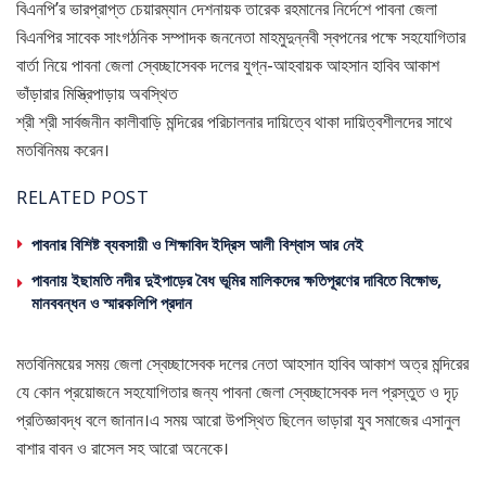
বিএনপি’র ভারপ্রাপ্ত চেয়ারম্যান দেশনায়ক তারেক রহমানের নির্দেশে পাবনা জেলা
বিএনপির সাবেক সাংগঠনিক সম্পাদক জননেতা মাহমুদুন্নবী স্বপনের পক্ষে সহযোগিতার
বার্তা নিয়ে পাবনা জেলা স্বেচ্ছাসেবক দলের যুগ্ন-আহবায়ক আহসান হাবিব আকাশ
ভাঁড়ারার মিস্ত্রিপাড়ায় অবস্থিত
শ্রী শ্রী সার্বজনীন কালীবাড়ি মন্দিরের পরিচালনার দায়িত্বে থাকা দায়িত্বশীলদের সাথে
মতবিনিময় করেন।
RELATED POST
পাবনার বিশিষ্ট ব্যবসায়ী ও শিক্ষাবিদ ইদ্রিস আলী বিশ্বাস আর নেই
পাবনায় ইছামতি নদীর দুইপাড়ের বৈধ ভূমির মালিকদের ক্ষতিপূরণের দাবিতে বিক্ষোভ,
মানববন্ধন ও স্মারকলিপি প্রদান
মতবিনিময়ের সময় জেলা স্বেচ্ছাসেবক দলের নেতা আহসান হাবিব আকাশ অত্র মন্দিরের
যে কোন প্রয়োজনে সহযোগিতার জন্য পাবনা জেলা স্বেচ্ছাসেবক দল প্রস্তুত ও দৃঢ়
প্রতিজ্ঞাবদ্ধ বলে জানান।এ সময় আরো উপস্থিত ছিলেন ভাড়ারা যুব সমাজের এসানুল
বাশার বাবন ও রাসেল সহ আরো অনেকে।