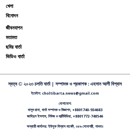
খেলা
বিনোদন
জীবনযাপন
মতামত
ছবির বার্তা
ভিডিও বার্তা
স্বত্ব © ২০২৩ চলতি বার্তা |
সম্পাদক ও প্রকাশক : এহসান আলী বিশ্বাস
ইমেইল: choltibarta.news@gmail.com
যোগাযোগ:
মাসুদ রানা, বার্তা সম্পাদক ও বিজ্ঞাপন, +8801740-934683
জাহিদুল ইসলাম, নিউজ ও মাল্টিমিডিয়া, +8801772-748546
অস্থায়ী কার্যালয়: ইউসুফ বিশ্বাস মার্কেট, ৩৫৬ সোনাপট্টি, পাবনা।