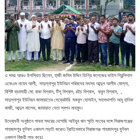
এ সময় আরও উপস্থিত ছিলেন, হাজী জসিম উদ্দিন ডিগ্রি কলেজের ভাইস প্রিন্সিপাল
একেএম নায়েব আলী, সাদুল্লাপুর ইউনিয়ন পরিষদের সদস্য আব্দুল আলীম মোল্লা,
বিশিষ্ট ব্যবসায়ী মো: বাকা বিশ্বাস, টিপু বিশ্বাস, রইচ বিশ্বাস, বাবুল বিশ্বাস, ,
সাদুল্লাপুর ইউনিয়ন জামায়াতের সেক্রেটারি মকবুল হোসাইন, সহসভাপতি আবু হানিফ
কাজী, আব্দুল মালেক, জামায়াত নেতা স্বপন মাহমুদ।
উদ্বোধনী অনুষ্ঠানে পাবনা সদরের দোগাছি আইয়ুব খান স্মৃতি সংঘের সঙ্গে সিরাজগঞ্জের
শাহজাদপুর ফুটবল একাদশ লড়াই করেন। ট্রাইবেকারে সিরাজগঞ্জ শাহজাদপুর ফুটবল
একাদশ বিজয়ী লাভ করে।