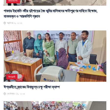
জীবনযাপন
পাবনায় ইছামতি নদীর দুইপাড়ের বৈধ ভূমির মালিকদের ক্ষতিপূরণের দাবিতে বিক্ষোভ,
মানববন্ধন ও স্মারকলিপি প্রদান
অক্টোবর ৬, ২০২৫
ঈশ্বরদী
ঈশ্বরদীতে ব্র্যাকের বিনামূল্যে চক্ষু পরীক্ষা ক্যাম্প
সেপ্টেম্বর ২৬, ২০২৫