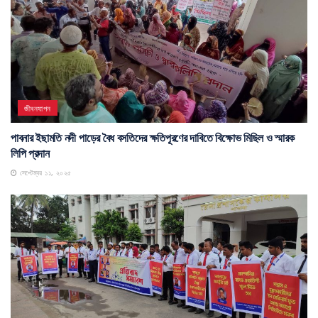
জীবনযাপন
পাবনার ইছামতি নদী পাড়ের বৈধ বসতিদের ক্ষতিপূরণের দাবিতে বিক্ষোভ মিছিল ও স্মারক
লিপি প্রদান
সেপ্টেম্বর ১১, ২০২৫