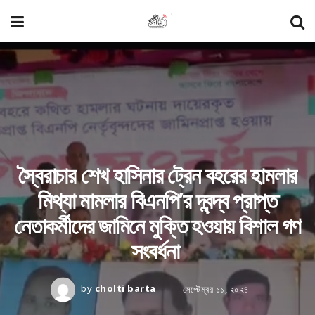
স্বৈরাচার শেখ হাসিনার ট্রেন বহরের হামলার
মিথ্যা মামলার বিএনপি’র দ্বন্দ্ব প্রাপ্ত
নেতাকর্মীদের জামিনে মুক্তি হওয়ায় বিশাল গণ
সংবর্ধনা
by
cholti barta
সেপ্টেম্বর ১১, ২০২৪