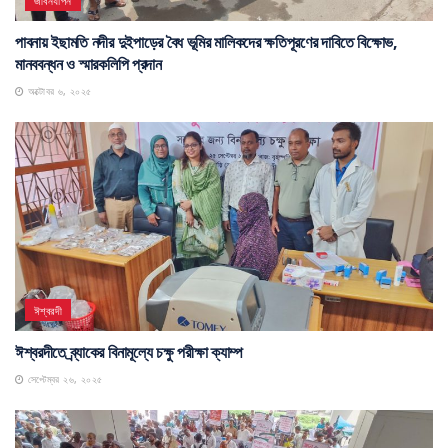
জীবনযাপন
পাবনায় ইছামতি নদীর দুইপাড়ের বৈধ ভূমির মালিকদের ক্ষতিপূরণের দাবিতে বিক্ষোভ,
মানববন্ধন ও স্মারকলিপি প্রদান
অক্টোবর ৬, ২০২৫
ঈশ্বরদী
ঈশ্বরদীতে ব্র্যাকের বিনামূল্যে চক্ষু পরীক্ষা ক্যাম্প
সেপ্টেম্বর ২৬, ২০২৫