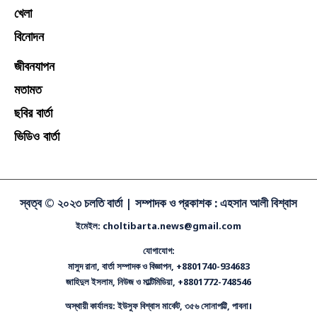
খেলা
বিনোদন
জীবনযাপন
মতামত
ছবির বার্তা
ভিডিও বার্তা
স্বত্ব © ২০২৩ চলতি বার্তা |
সম্পাদক ও প্রকাশক : এহসান আলী বিশ্বাস
ইমেইল: choltibarta.news@gmail.com
যোগাযোগ:
মাসুদ রানা, বার্তা সম্পাদক ও বিজ্ঞাপন, +8801740-934683
জাহিদুল ইসলাম, নিউজ ও মাল্টিমিডিয়া, +8801772-748546
অস্থায়ী কার্যালয়: ইউসুফ বিশ্বাস মার্কেট, ৩৫৬ সোনাপট্টি, পাবনা।