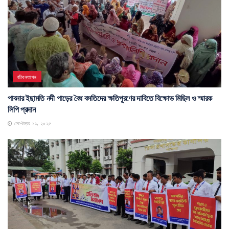
জীবনযাপন
পাবনার ইছামতি নদী পাড়ের বৈধ বসতিদের ক্ষতিপূরণের দাবিতে বিক্ষোভ মিছিল ও স্মারক
লিপি প্রদান
সেপ্টেম্বর ১১, ২০২৫